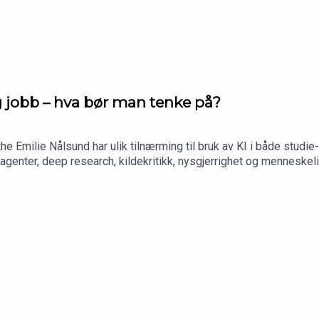
og jobb – hva bør man tenke på?
 Emilie Nålsund har ulik tilnærming til bruk av KI i både stud
genter, deep research, kildekritikk, nysgjerrighet og menneskelig