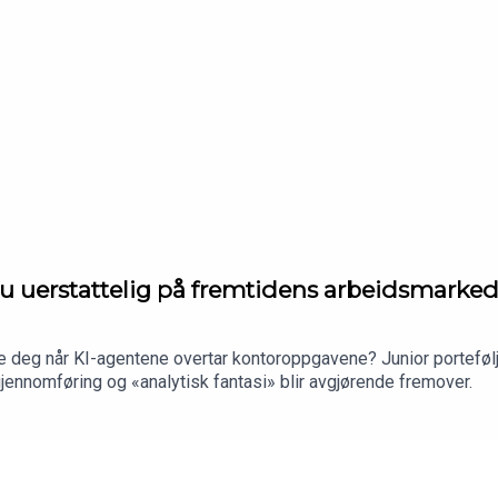
r du uerstattelig på fremtidens arbeidsmarke
 deg når KI-agentene overtar kontoroppgavene? Junior portefølje
gjennomføring og «analytisk fantasi» blir avgjørende fremover.