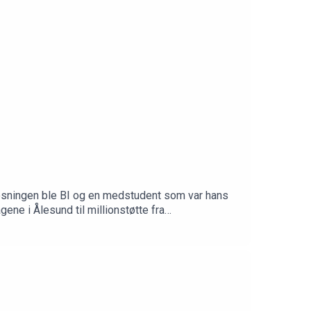
 Løsningen ble BI og en medstudent som var hans
ene i Ålesund til millionstøtte fra
ene på plass før det smeller.