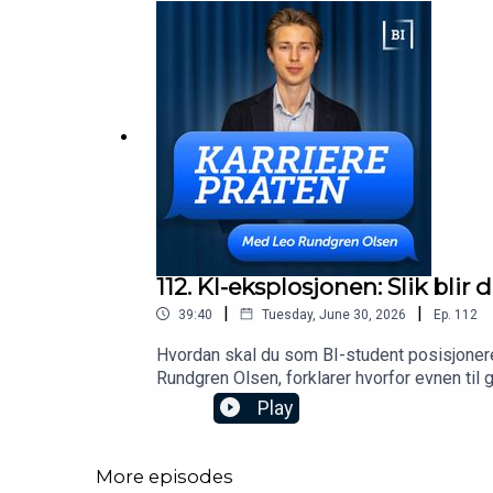
112. KI-eksplosjonen: Slik bli
|
|
39:40
Tuesday, June 30, 2026
Ep.
112
Hvordan skal du som BI-student posisjonere
Rundgren Olsen, forklarer hvorfor evnen til 
Play
More episodes