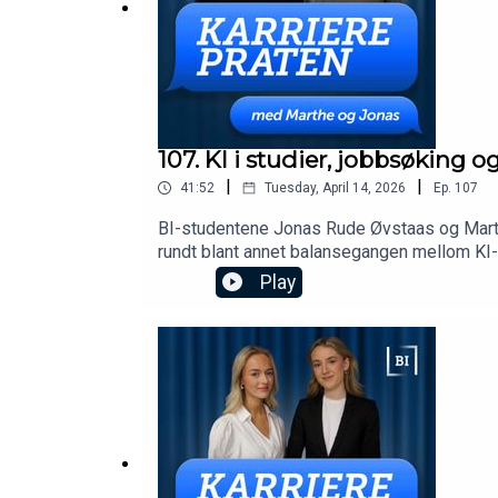
107. KI i studier, jobbsøking 
|
|
41:52
Tuesday, April 14, 2026
Ep.
107
BI-studentene Jonas Rude Øvstaas og Marthe
rundt blant annet balansegangen mellom KI-a
fremtidens arbeidsliv.
Play