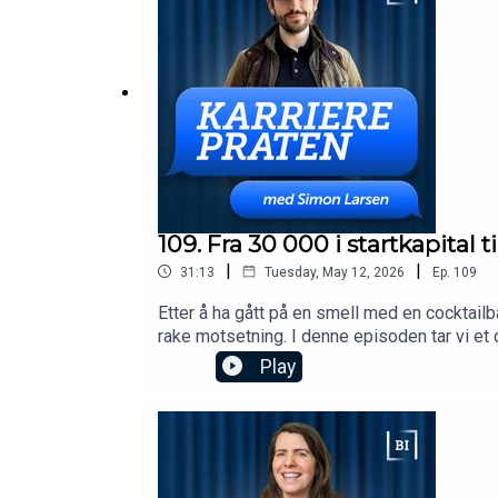
109. Fra 30 000 i startkapital 
|
|
31:13
Tuesday, May 12, 2026
Ep.
109
Etter å ha gått på en smell med en cocktail
rake motsetning. I denne episoden tar vi et 
Forskningsrådet. En samtale om komplementæ
Play