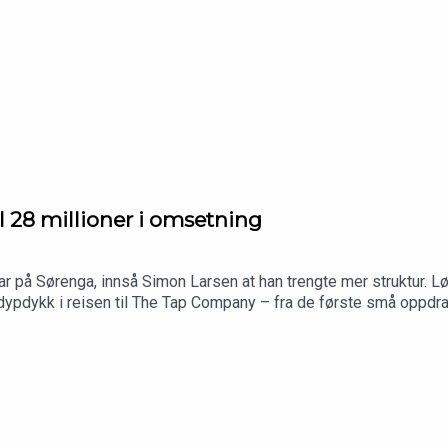
til 28 millioner i omsetning
bar på Sørenga, innså Simon Larsen at han trengte mer struktur.
dypdykk i reisen til The Tap Company – fra de første små oppdrag
re ferdigheter, knallhardt arbeid og viktigheten av å ha system