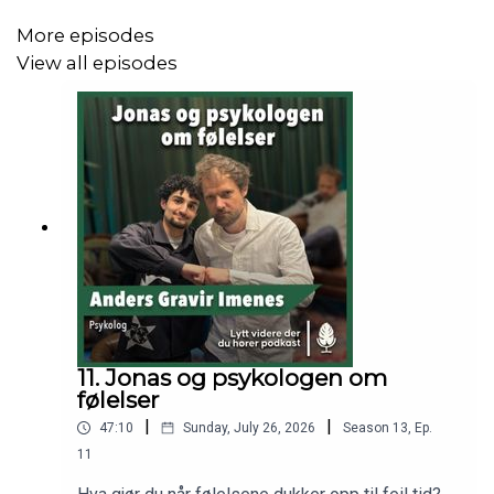
– og hvordan påvirker det unges fremtid?
More episodes
View all episodes
Partilederne fikk også ett minutt til å holde et innlegg om
en valgfri sak. Hør hva de valgte!
For å få vite hva de virkelig mener kan de på noen av
spørsmålene kun svare JA eller NEI;
Fengselsstraff for unge under 18 år?
Lovfeste fritidsklubber som et tilbud i alle
11. Jonas og psykologen om
kommuner?
følelser
Mer penger til forebygging og psykisk helse?
|
|
47:10
Sunday, July 26, 2026
Season
13
,
Ep.
Verneplikt for ALLE som er 18 år?
11
Norge bør ta imot flere flyktninger?