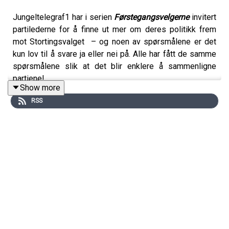
Jungeltelegraf1 har i serien
Førstegangsvelgerne
invitert
partilederne for å finne ut mer om deres politikk frem
mot Stortingsvalget – og noen av spørsmålene er det
kun lov til å svare ja eller nei på. Alle har fått de samme
spørsmålene slik at det blir enklere å sammenligne
partiene!
Show more
RSS
Vi har snakket med partilederne om 1)
ungdomskriminalitet og utenforskap, 2) sikkerhet og
samarbeid, og 3) klima og bærekraft:
Hva vil dere gjøre for å redusere
ungdomskriminaliteten?
Hva er det viktigste Norge kan gjøre for vår
sikkerhet fremover?
Hva kan vi gjøre for å bidra til fred?
Hva er deres viktigste tiltak for klima og bærekraft