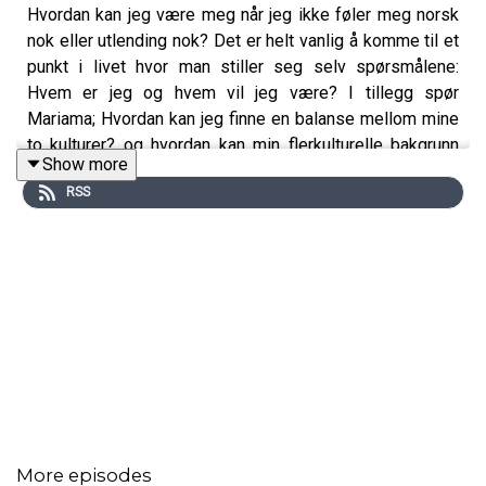
Hvordan kan jeg være meg når jeg ikke føler meg norsk
nok eller utlending nok? Det er helt vanlig å komme til et
punkt i livet hvor man stiller seg selv spørsmålene:
Hvem er jeg og hvem vil jeg være? I tillegg spør
Mariama; Hvordan kan jeg finne en balanse mellom mine
to kulturer? og hvordan kan min flerkulturelle bakgrunn
Show more
være en styrke?
RSS
Warsame Abdullahi Ali er daglig leder for stiftelsen
Flexid, en stiftelse som jobber med å styrke
identitetsutviklingen og utnytte ressursene hos
krysskulturelle barn, unge og deres foreldre. De ruster
ungdom til å eie sin egen historie gjennom å
bevisstgjøre barn og unge på fordelene ved å vokse opp
krysskulturelt. Det gir unge muligheten til å tenke
annerledes om seg selv, men også samfunnet de
tilhører. “Å ikke føle seg god nok verken som utenlandsk
More episodes