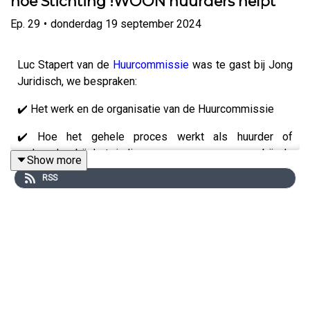
hoe Stichting !WOON huurders helpt
Ep.
29
•
donderdag 19 september 2024
Luc Stapert van de
Huurcommissie
was te gast bij Jong
Juridisch, we bespraken:
✔️ Het werk en de organisatie van de Huurcommissie
✔️ Hoe het gehele proces werkt als huurder of
verhuurder bij het indienen van een aanvraag bij de
Show more
Huurcommissie
RSS
✔️ De invloed van de Wet goed verhuurderschap en de
wet betaalbare huur op het werk van de Huurcommissie
Marten Zwanenburg
van de Universiteit Amsterdam
belde in om meer te vertellen over de ontploffende
piepers en portofoons in Libanon vanuit het oorlogsrecht