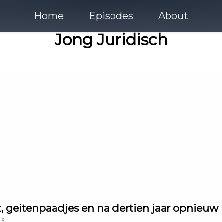
Home
Episodes
About
Jong Juridisch
t, geitenpaadjes en na dertien jaar opnieu
16