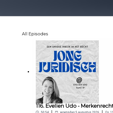
All Episodes
116. Evelien Udo - Merkenrech
|
|
50:54
woensdag 5 augustus 2026
Ep.
1