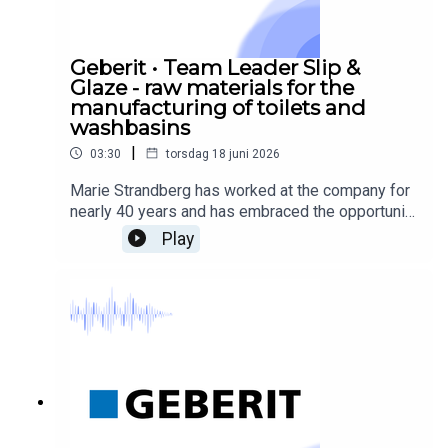
Geberit • Team Leader Slip &
Glaze - raw materials for the
manufacturing of toilets and
washbasins
|
03:30
torsdag 18 juni 2026
Marie Strandberg has worked at the company for
nearly 40 years and has embraced the opportunity
to grow and develop within production over the
Play
years. Varied tasks, ranging from external
contacts, meetings, and data analysis to various
project-based work, make the days fly by.
Interested in learning more or working with us?
You can find more information at
www.geberit.se/karriar. Looking to educate
yourself within the field? Geberit also
collaborates with Yrkeshögskolan Syd in
Olofström for their Process Engineering program.