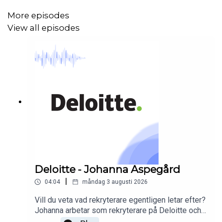
More episodes
View all episodes
Deloitte - Johanna Aspegård
|
04:04
måndag 3 augusti 2026
Vill du veta vad rekryterare egentligen letar efter?
Johanna arbetar som rekryterare på Deloitte och
ger dig konkreta tips på hur du gör dig själv synlig