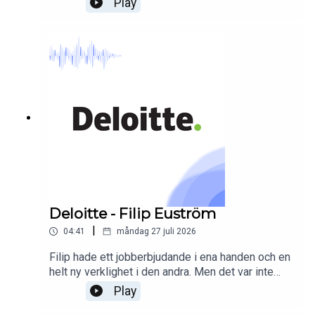
Play
– från röd tråd i ditt CV till hur du skriver ett
personligt brev som faktiskt läses. I det här
sommarpratet avslöjar hon vad som spelar roll när
du söker jobb.
Deloitte - Filip Euström
|
04:41
måndag 27 juli 2026
Filip hade ett jobberbjudande i ena handen och en
helt ny verklighet i den andra. Men det var inte
karriären som förändrade allt – det var att växa
Play
tillsammans med människor som trodde på