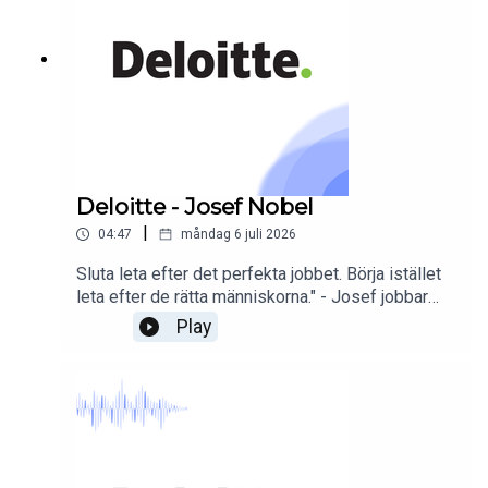
Deloitte - Josef Nobel
|
04:47
måndag 6 juli 2026
Sluta leta efter det perfekta jobbet. Börja istället
leta efter de rätta människorna." - Josef jobbar
idag inom Cyber på Deloitte och delar i detta
Play
avsnitt med sig av sin resa till Deloitte som
grundar sig i ett stort intresse för IT och
människor.