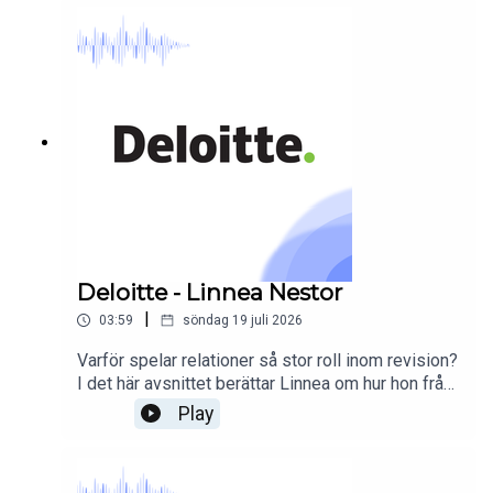
honom. Här är hans historia om vägen från
osäkerhet till att bli den person som tror på andra.
Deloitte - Linnea Nestor
|
03:59
söndag 19 juli 2026
Varför spelar relationer så stor roll inom revision?
I det här avsnittet berättar Linnea om hur hon från
småländska skogar hamnade på årsstämmor hos
Play
Sveriges största företag – och varför det är
relationer som egentligen spelar roll.