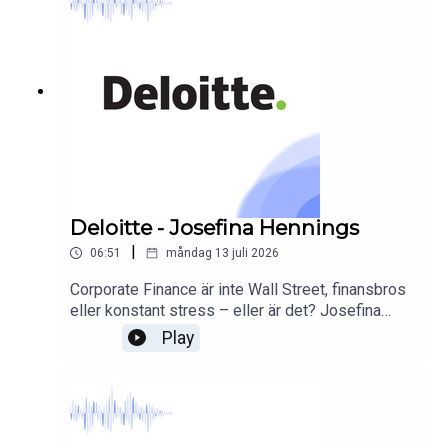
Deloitte - Josefina Hennings
|
06:51
måndag 13 juli 2026
Corporate Finance är inte Wall Street, finansbros
eller konstant stress – eller är det? Josefina
berättar om stereotyperna som inte stämmer,
Play
människorna som gör skillnaden, och hur
verkligheten blev mycket mer mänsklig än
fantasin.