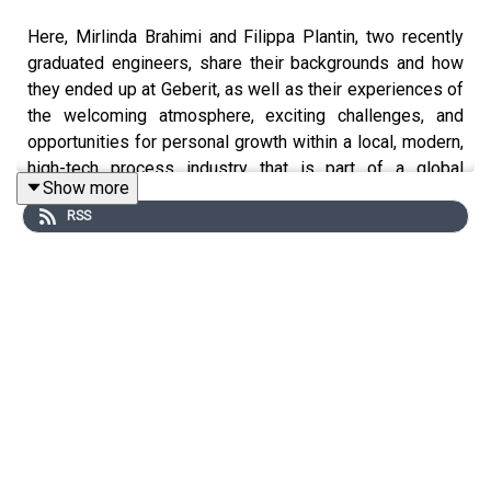
Here, Mirlinda Brahimi and Filippa Plantin, two recently
graduated engineers, share their backgrounds and how
they ended up at Geberit, as well as their experiences of
the welcoming atmosphere, exciting challenges, and
opportunities for personal growth within a local, modern,
high-tech process industry that is part of a global
Show more
company. Interested in learning more or working with us?
RSS
You’ll find more information at
www.geberit.se/karriar
.