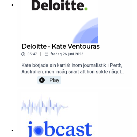
Deloitte - Kate Ventouras
|
05:47
fredag 26 juni 2026
Kate började sin karriär inom journalistik i Perth,
Australien, men insåg snart att hon sökte något
annat. Genom roller inom marknadsföring, reklam
Play
och change management har hon byggt en karriär
som sträcker sig från Australien till Nya Zeeland
och nu till Stockholm. I sitt sommarprat berättar
hon om hur man navigerar karriärväxling och hittar
sin plats i en global organisation.
https://www.deloitte.com/se/sv/careers/deloitte
-life/impact-every-day/karriar-pa-deloitte.html