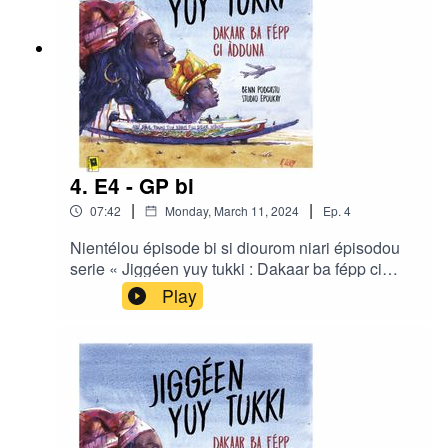
4. E4 - GP bi
|
|
07:42
Monday, March 11, 2024
Ep.
4
Nientélou épisode bi si diourom niari épisodou
serie « Jiggéen yuy tukki : Dakaar ba fépp ci
àdduna » gniko realisé di Ibrahima Diouf ak Clair
Play
Rivière bou studio Ëpoukay.