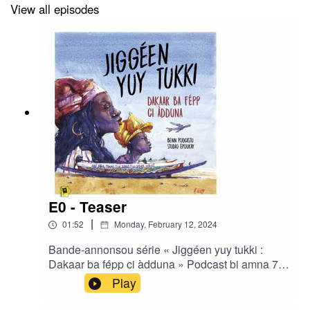
View all episodes
E0 - Teaser
|
01:52
Monday, February 12, 2024
Bande-annonsou série « Jiggéen yuy tukki :
Dakaar ba fépp ci àdduna » Podcast bi amna 7
épisodes gni ko réalisé di Ibrahima Diouf ak Clair
Play
Rivière bou studio Ëpoukay.