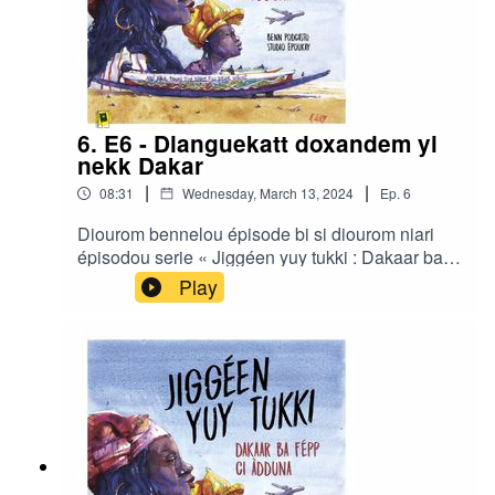
6. E6 - Dianguekatt doxandem yi
nekk Dakar
|
|
08:31
Wednesday, March 13, 2024
Ep.
6
Diourom bennelou épisode bi si diourom niari
épisodou serie « Jiggéen yuy tukki : Dakaar ba
fépp ci àdduna » gniko realisé di Ibrahima Diouf
Play
ak Clair Rivière bou studio Ëpoukay.