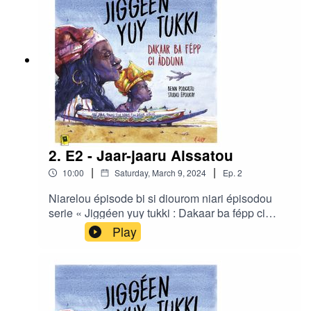
2. E2 - Jaar-jaaru Aissatou
|
|
10:00
Saturday, March 9, 2024
Ep.
2
Niarelou épisode bi si diourom niari épisodou
serie « Jiggéen yuy tukki : Dakaar ba fépp ci
àdduna » gniko realisé di Ibrahima Diouf ak Clair
Play
Rivière bou studio Ëpoukay.