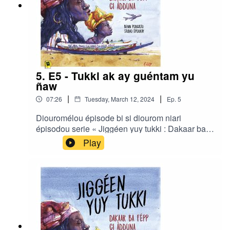
5. E5 - Tukki ak ay guéntam yu
ñaw
|
|
07:26
Tuesday, March 12, 2024
Ep.
5
Diouromélou épisode bi si diourom niari
épisodou serie « Jiggéen yuy tukki : Dakaar ba
fépp ci àdduna » gniko realisé di Ibrahima Diouf
Play
ak Clair Rivière bou studio Ëpoukay.