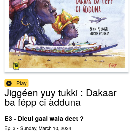
Play
Jiggéen yuy tukki : Dakaar
ba fépp ci àdduna
E3 - Dieul gaal wala deet ?
Ep.
3
•
Sunday, March 10, 2024