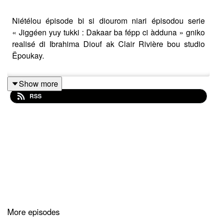
Niétélou épisode bi si diourom niari épisodou serie
« Jiggéen yuy tukki : Dakaar ba fépp ci àdduna » gniko
realisé di Ibrahima Diouf ak Clair Rivière bou studio
Ëpoukay.
Show more
RSS
More episodes