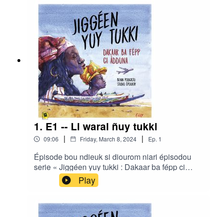
1. E1 -- Li waral ñuy tukki
|
|
09:06
Friday, March 8, 2024
Ep.
1
Épisode bou ndieuk si diourom niari épisodou
serie « Jiggéen yuy tukki : Dakaar ba fépp ci
àdduna » gniko realisé di Ibrahima Diouf ak Clair
Play
Rivière bou studio Ëpoukay.