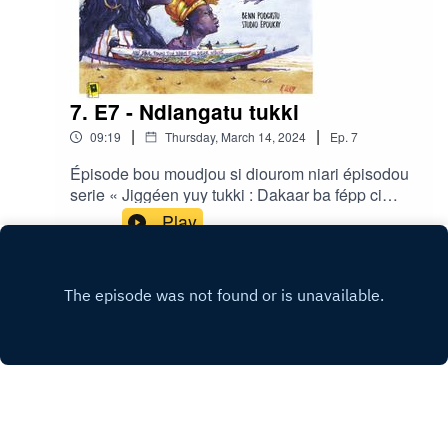
7. E7 - Ndiangatu tukki
|
|
09:19
Thursday, March 14, 2024
Ep.
7
Épisode bou moudjou si diourom niari épisodou
serie « Jiggéen yuy tukki : Dakaar ba fépp ci
àdduna » gniko realisé di Ibrahima Diouf ak Clair
Play
Rivière bou studio Ëpoukay.