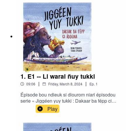
1. E1 -- Li waral ñuy tukki
|
|
09:06
Friday, March 8, 2024
Ep.
1
Épisode bou ndieuk si diourom niari épisodou
serie « Jiggéen yuy tukki : Dakaar ba fépp ci
àdduna » gniko realisé di Ibrahima Diouf ak Clair
Play
Rivière bou studio Ëpoukay.