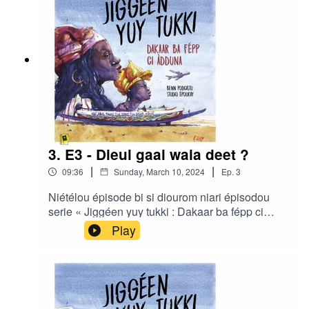
3. E3 - Dieul gaal wala deet ?
|
|
09:36
Sunday, March 10, 2024
Ep.
3
Niétélou épisode bi si diourom niari épisodou
serie « Jiggéen yuy tukki : Dakaar ba fépp ci
àdduna » gniko realisé di Ibrahima Diouf ak Clair
Play
Rivière bou studio Ëpoukay.