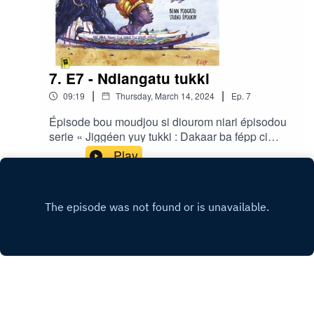
7. E7 - Ndiangatu tukki
|
|
09:19
Thursday, March 14, 2024
Ep.
7
Épisode bou moudjou si diourom niari épisodou
serie « Jiggéen yuy tukki : Dakaar ba fépp ci
àdduna » gniko realisé di Ibrahima Diouf ak Clair
Play
Rivière bou studio Ëpoukay.