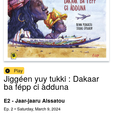
Play
Jiggéen yuy tukki : Dakaar
ba fépp ci àdduna
E2 - Jaar-jaaru Aissatou
Ep.
2
•
Saturday, March 9, 2024