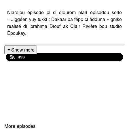
Niarelou épisode bi si diourom niari épisodou serie
« Jiggéen yuy tukki : Dakaar ba fépp ci àdduna » gniko
realisé di Ibrahima Diouf ak Clair Rivière bou studio
Ëpoukay.
Show more
RSS
More episodes