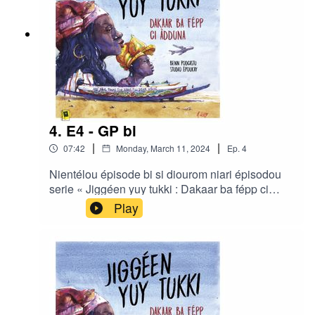
4. E4 - GP bi
|
|
07:42
Monday, March 11, 2024
Ep.
4
Nientélou épisode bi si diourom niari épisodou
serie « Jiggéen yuy tukki : Dakaar ba fépp ci
àdduna » gniko realisé di Ibrahima Diouf ak Clair
Play
Rivière bou studio Ëpoukay.