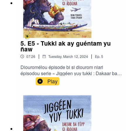
5. E5 - Tukki ak ay guéntam yu
ñaw
|
|
07:26
Tuesday, March 12, 2024
Ep.
5
Diouromélou épisode bi si diourom niari
épisodou serie « Jiggéen yuy tukki : Dakaar ba
fépp ci àdduna » gniko realisé di Ibrahima Diouf
Play
ak Clair Rivière bou studio Ëpoukay.