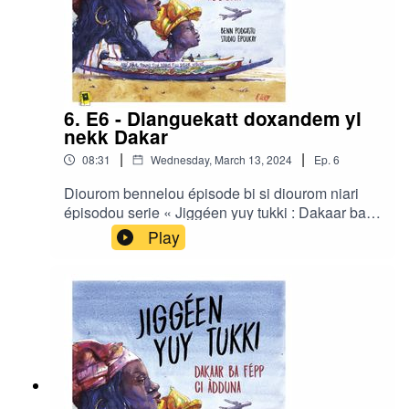
6. E6 - Dianguekatt doxandem yi
nekk Dakar
|
|
08:31
Wednesday, March 13, 2024
Ep.
6
Diourom bennelou épisode bi si diourom niari
épisodou serie « Jiggéen yuy tukki : Dakaar ba
fépp ci àdduna » gniko realisé di Ibrahima Diouf
Play
ak Clair Rivière bou studio Ëpoukay.