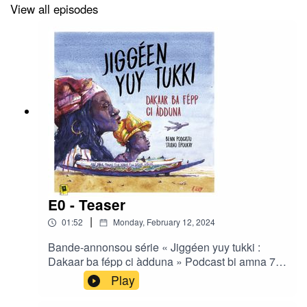
View all episodes
E0 - Teaser
|
01:52
Monday, February 12, 2024
Bande-annonsou série « Jiggéen yuy tukki :
Dakaar ba fépp ci àdduna » Podcast bi amna 7
épisodes gni ko réalisé di Ibrahima Diouf ak Clair
Play
Rivière bou studio Ëpoukay.