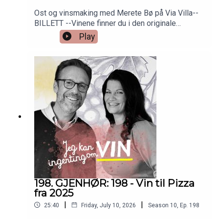
Ost og vinsmaking med Merete Bø på Via Villa--
BILLETT --Vinene finner du i den originale
episoden nr 6. Så bare å skrooooolle ned!
Play
198. GJENHØR: 198 - Vin til Pizza
fra 2025
|
|
25:40
Friday, July 10, 2026
Season
10
,
Ep.
198