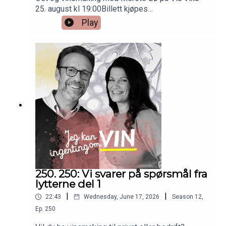
25. august kl 19:00Billett kjøpes
herVinene:Graillot Crozes-Hermitage Produttori
Play
del Barbaresco Langhe Nebbiolo Dirupi Ole
Rosso di Valtellina Occhipinti Nero d´Avola San
Michele Appiano Südtiroler Pinot Nero Cyprien
Arlaud Oka Bourgogne Rouge 400,-Faiveley
Chambolle-Musigny 2024 825,-Montille Volnay
1er cru Les Taillepieds 1950,-
250. 250: Vi svarer på spørsmål fra
lytterne del 1
|
|
22:43
Wednesday, June 17, 2026
Season
12
,
Ep.
250