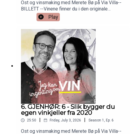
Ost og vinsmaking med Merete Bø på Via Villa--
BILLETT --Vinene finner du i den originale
episoden nr 6. Så bare å skrooooolle ned!
Play
6. GJENHØR: 6 - Slik bygger du
egen vinkjeller fra 2020
|
|
25:50
Friday, July 3, 2026
Season
1
,
Ep.
6
Ost og vinsmaking med Merete Bø på Via Villa--