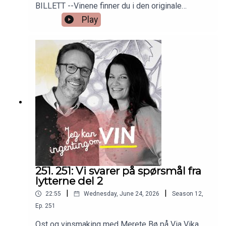
BILLETT --Vinene finner du i den originale
episoden nr 6. Så bare å skrooooolle ned!
Play
251. 251: Vi svarer på spørsmål fra
lytterne del 2
|
|
22:55
Wednesday, June 24, 2026
Season
12
,
Ep.
251
Ost og vinsmaking med Merete Bø på Via Vika