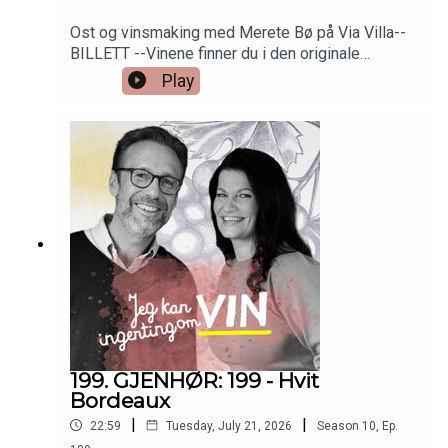
Ost og vinsmaking med Merete Bø på Via Villa--
BILLETT --Vinene finner du i den originale
episoden nr 6. Så bare å skrooooolle ned!
Play
199. GJENHØR: 199 - Hvit
Bordeaux
|
|
22:59
Tuesday, July 21, 2026
Season
10
,
Ep.