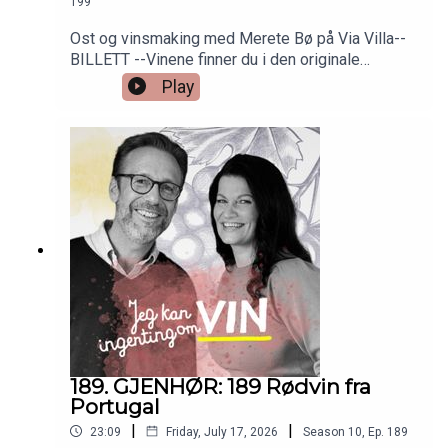
199
Ost og vinsmaking med Merete Bø på Via Villa--
BILLETT --Vinene finner du i den originale
episoden nr 6. Så bare å skrooooolle ned!
Play
189. GJENHØR: 189 Rødvin fra
Portugal
|
|
23:09
Friday, July 17, 2026
Season
10
,
Ep.
189