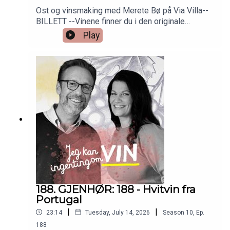
Ost og vinsmaking med Merete Bø på Via Villa--
BILLETT --Vinene finner du i den originale
episoden nr 6. Så bare å skrooooolle ned!
Play
188. GJENHØR: 188 - Hvitvin fra
Portugal
|
|
23:14
Tuesday, July 14, 2026
Season
10
,
Ep.
188