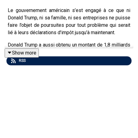
Le gouvernement américain s’est engagé à ce que ni
Donald Trump, ni sa famille, ni ses entreprises ne puisse
faire l’objet de poursuites pour tout problème qui serait
lié à leurs déclarations d'impôt jusqu’à maintenant.
Donald Trump a aussi obtenu un montant de 1,8 milliards
$ américain pour créer un fonds destiné à indemniser
Show more
ses alliés qui ont pu faire l’objet de poursuites fiscales
RSS
qu’ils jugent injustifiées.
En parallèle, Trump continue à faire en sorte que les
candidats républicains aux prochaines élections soient
tous des alliés fidèles.
Patrick Pierra, éditeur d’InfoBref, en discute avec Patrick
White dans cet épisode Éclairage Politique du balado
InfoBref actualité et affaires.