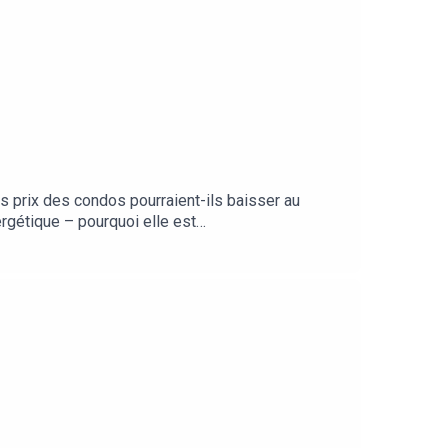
 prix des condos pourraient-ils baisser au
ergétique – pourquoi elle est
d’InfoBref:
dio)InfoBref Votre argent – finances personnelles
ef sur les principales plateformes de balado:
ntaires et suggestions à l’animateur Patrick