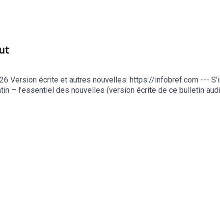
ut
rsion écrite et autres nouvelles: https://infobref.com --- S’ins
tin – l’essentiel des nouvelles (version écrite de ce bulletin au
logie pour le travail et la productivitéTrouver le balado InfoBr
ublicité dans ce balado: https://infobref.com/pub/balado Comme