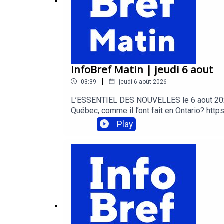
InfoBref Matin | jeudi 6 aout
|
03:39
jeudi 6 août 2026
L’ESSENTIEL DES NOUVELLES le 6 aout 2026 V
Québec, comme il l’ont fait en Ontario? http
rentable: https://infobref.com/article-effica
Play
https://infobref.com/infolettres InfoBref Ma
et consommationInfoBref Pro Techno – techno
https://infobref.com/audio Acheter de la p
Pierra: editeur@infobref.com