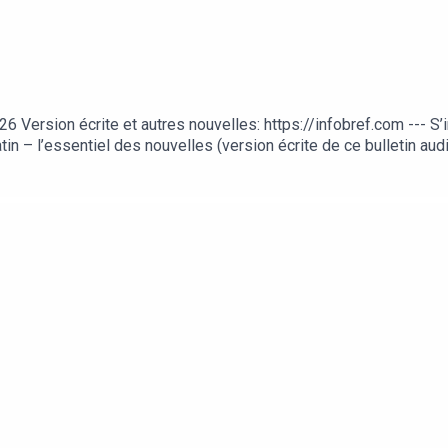
rsion écrite et autres nouvelles: https://infobref.com --- S’ins
tin – l’essentiel des nouvelles (version écrite de ce bulletin au
logie pour le travail et la productivitéTrouver le balado InfoBr
ublicité dans ce balado: https://infobref.com/pub/balado Comme