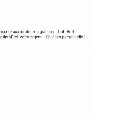
crire aux infolettres gratuites d’InfoBref:
dio)InfoBref Votre argent – finances personnelles
ef sur les principales plateformes de balado:
ntaires et suggestions à l’animateur Patrick