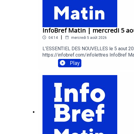
InfoBref Matin | mercredi 5 ao
|
04:14
mercredi 5 août 2026
L’ESSENTIEL DES NOUVELLES le 5 aout 2026 Ve
https://infobref.com/infolettres InfoBref Ma
et consommationInfoBref Pro Techno – techno
Play
https://infobref.com/audio Acheter de la p
Pierra: editeur@infobref.com