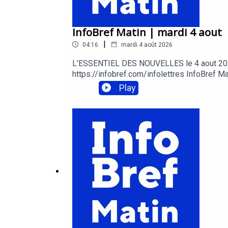
InfoBref Matin | mardi 4 aout
|
04:16
mardi 4 août 2026
L’ESSENTIEL DES NOUVELLES le 4 aout 2026 Ve
https://infobref.com/infolettres InfoBref Ma
et consommationInfoBref Pro Techno – techno
Play
https://infobref.com/audio Acheter de la p
Pierra: editeur@infobref.com