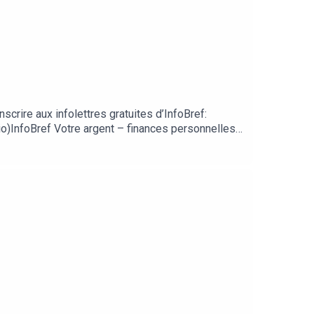
crire aux infolettres gratuites d’InfoBref:
dio)InfoBref Votre argent – finances personnelles
ef sur les principales plateformes de balado:
ntaires et suggestions à l’animateur Patrick