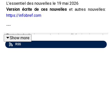
L’essentiel des nouvelles le 19 mai 2026
Version écrite de ces nouvelles
et autres nouvelles:
https://infobref.com
---
Portrait de la jeune entreprise québécoise innovante
Show more
Beta Labs:
RSS
http://infobref.com/jeqi-centech-betalabs-2026-05
---
S’inscrire aux infolettres
gratuites d’InfoBref:
https://infobref.com/infolettres
InfoBref Matin
– l’essentiel des nouvelles en 5
minutes (version écrite de ce bulletin audio)
InfoBref Votre argent
– finances personnelles et
consommation
InfoBref Pro Techno
– technologie pour le travail et