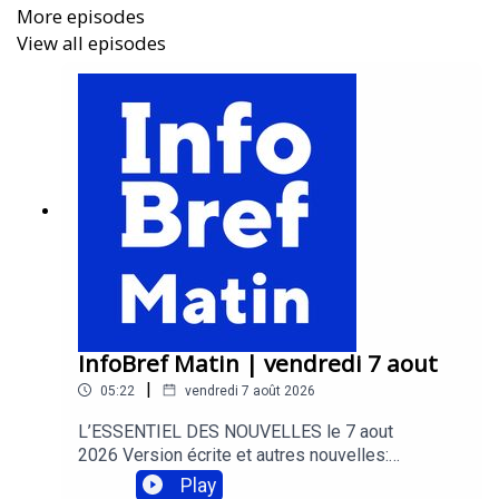
More episodes
la productivité
View all episodes
Trouver le balado InfoBref
sur les principales
plateformes de balado:
https://infobref.com/audio
Acheter de la publicité
dans ce balado:
https://infobref.com/pub/balado
Commentaires et suggestions
à l’animateur Patrick
InfoBref Matin | vendredi 7 aout
Pierra:
editeur@infobref.com
|
05:22
vendredi 7 août 2026
L’ESSENTIEL DES NOUVELLES le 7 aout
2026 Version écrite et autres nouvelles:
https://infobref.com --- Des conseils pour gagner
Play