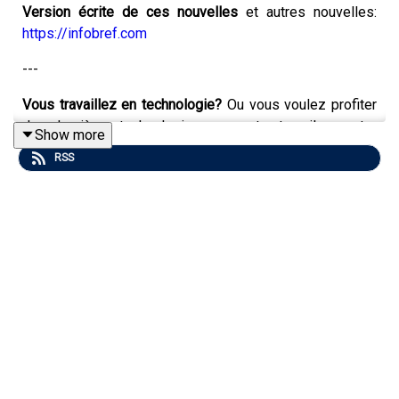
Version écrite de ces nouvelles
et autres nouvelles:
https://infobref.com
---
Vous travaillez en technologie?
Ou vous voulez profiter
des dernières technologies pour votre travail ou votre
Show more
entreprise? Alors inscrivez-vous gratuitement à
RSS
l’
infolettre mensuelle
InfoBref Pro Techno
---
S’inscrire aux infolettres
gratuites d’InfoBref:
https://infobref.com/infolettres
InfoBref Matin
– l’essentiel des nouvelles en 5
minutes (version écrite de ce bulletin audio)
InfoBref Votre argent
– finances personnelles et
consommation
InfoBref Pro Techno
– technologie pour le travail et