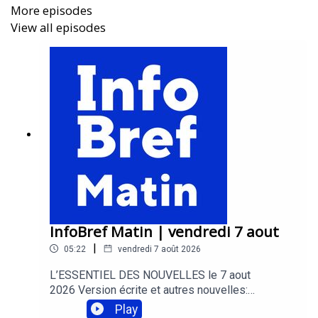
la productivité
More episodes
View all episodes
Trouver le balado InfoBref
sur les principales
plateformes de balado:
https://infobref.com/audio
Acheter de la publicité
dans ce balado:
https://infobref.com/pub/balado
Commentaires et suggestions
à l’animateur Patrick
Pierra:
editeur@infobref.com
InfoBref Matin | vendredi 7 aout
|
05:22
vendredi 7 août 2026
L’ESSENTIEL DES NOUVELLES le 7 aout
2026 Version écrite et autres nouvelles:
https://infobref.com --- Des conseils pour gagner
Play