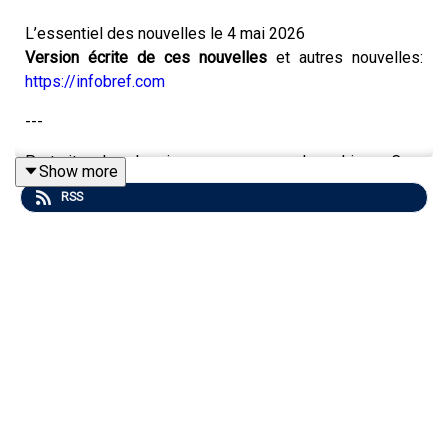
L’essentiel des nouvelles le 4 mai 2026
Version écrite de ces nouvelles
et autres nouvelles:
https://infobref.com
---
Portrait de la jeune pousse Josephine Care
Show more
http://infobref.com/jeqi-centech-josephinecare-2026-05
RSS
---
S’inscrire aux infolettres
gratuites d’InfoBref:
https://infobref.com/infolettres
InfoBref Matin
– l’essentiel des nouvelles en 5
minutes (version écrite de ce bulletin audio)
InfoBref Votre argent
– finances personnelles et
consommation
InfoBref Pro Techno
– technologie pour le travail et