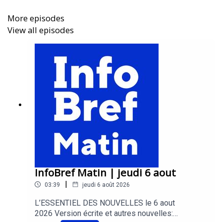
la productivité
More episodes
View all episodes
Trouver le balado InfoBref
sur les principales
plateformes de balado:
https://infobref.com/audio
Acheter de la publicité
dans ce balado:
https://infobref.com/pub/balado
Commentaires et suggestions
à l’animateur Patrick
Pierra:
editeur@infobref.com
InfoBref Matin | jeudi 6 aout
|
03:39
jeudi 6 août 2026
L’ESSENTIEL DES NOUVELLES le 6 aout
2026 Version écrite et autres nouvelles: