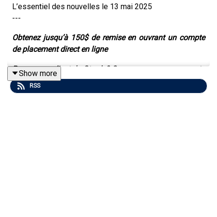
L’essentiel des nouvelles le 13 mai 2025
---
Obtenez jusqu’à 150$ de remise en ouvrant un compte
de placement direct en ligne
Pas encore client de Qtrade? Ouvrez un nouveau compte
Show more
d’investissement, mettez-y au moins 1000$, faites au
RSS
moins une transaction dans les 30 jours, et vous pourrez
recevoir une remise en argent de 50$ à 150$, selon le
montant investi. Voyez la promo pour l’auditoire
d’InfoBref à:
https://www.qtrade.ca/fr/investor/offers/affiliates.html?
partner=infobref
---
Le nouveau gouvernement Carney sera assermenté
aujourd’hui