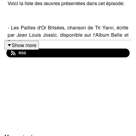
Voici la liste des œuvres présentées dans cet épisode:
- Les Pailles d'Or Brisées, chanson de Tri Yann, écrite
par Jean Louis Jossic, disponible sur l'Album Belle et
Rebelle, sorti en 1990
Show more
RSS
- La Guerre de Troie n'aura pas lieu, pièce de théâtre de
Jean Giraudoux, éditée chez Grasset en 1935
- Le Déserteur, chanson de Boris Vian, disponible sur
l'album Chansons Possibles et Impossibles
- Mary et Max, film d'Adam Elliott, sorti en 2009,
disponible en DVD à la médiathèque 4C
- Frankenstein, ou la Prométhée Moderne, roman
épistolaire de Mary Shelley, disponible dans diverses
éditions