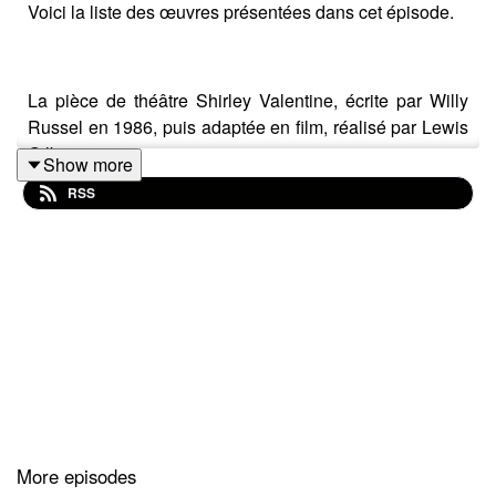
Voici la liste des œuvres présentées dans cet épisode.
La pièce de théâtre Shirley Valentine, écrite par Willy
Russel en 1986, puis adaptée en film, réalisé par Lewis
Gilbert en 1989
Show more
RSS
L'album jeunesse À calicochon, d'Anthony Browne,
publié une première fois par Flammarion en 1987 puis
réédité en 2010 par Kaléidoscope.
L'album jeunesse Blanche Neige et les 77 nains de
Davide Cali et Raphaël Barbanègre, édité chez Talents
Hauts en 2016
More episodes