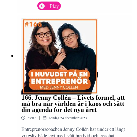
efter vecka och gett oss kloka tips och insikter. Men
Play
vad har jag lärt mig egentligen efter de här 166
avsnitten och dryga 3 år i poddstudion? Jag delar med
mig av mina 10 bästa lärdomar och anledningen till
varför jag väljer att pausa podden.
166. Jenny Collén – Livets formel, att
må bra när världen är i kaos och sätt
din agenda för det nya året
|
57:07
söndag 24 december 2023
Entreprenörscoachen Jenny Collén har under ett långt
yrkesliv både levt med, gått bredvid och coachat