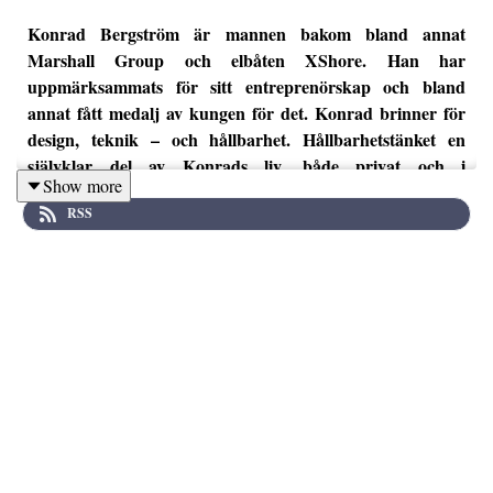
Konrad Bergström är mannen bakom bland annat
Marshall Group och elbåten XShore. Han har
uppmärksammats för sitt entreprenörskap och bland
annat fått medalj av kungen för det. Konrad brinner för
design, teknik – och hållbarhet. Hållbarhetstänket en
självklar del av Konrads liv, både privat och i
Show more
entreprenörskapet. Därför ska han få dela med sig av hur
RSS
man ska tänka när man gör hållbarhet till en del av
affärsidén och vi får en inblick i Konrads nya
entreprenörssatsning.