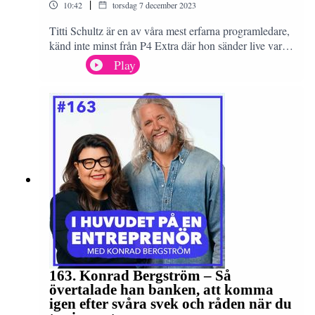
|
10:42
torsdag 7 december 2023
Titti Schultz är en av våra mest erfarna programledare,
känd inte minst från P4 Extra där hon sänder live varje
vecka. Få kan som Titti parera lättsamheter med att
Play
rapportera om stora världshändelser. Jag menar att hon
kan få stenar att prata. Titti berättar hur man håller i
gång ett samtal och vad man ska tänka på när man
pratar inför andra. Det här avsnittet är ett måste för dig
som vill bli en bättre nätverkare och säljare.
163. Konrad Bergström – Så
övertalade han banken, att komma
igen efter svåra svek och råden när du