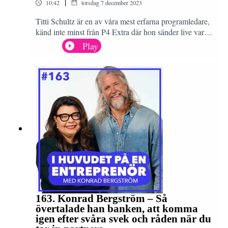
|
10:42
torsdag 7 december 2023
Titti Schultz är en av våra mest erfarna programledare,
känd inte minst från P4 Extra där hon sänder live varje
vecka. Få kan som Titti parera lättsamheter med att
Play
rapportera om stora världshändelser. Jag menar att hon
kan få stenar att prata. Titti berättar hur man håller i
gång ett samtal och vad man ska tänka på när man
pratar inför andra. Det här avsnittet är ett måste för dig
som vill bli en bättre nätverkare och säljare.
163. Konrad Bergström – Så
övertalade han banken, att komma
igen efter svåra svek och råden när du