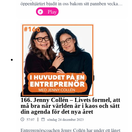
öppenhjärtigt bjudit in oss bakom sitt pannben vecka
efter vecka och gett oss kloka tips och insikter. Men
Play
vad har jag lärt mig egentligen efter de här 166
avsnitten och dryga 3 år i poddstudion? Jag delar med
mig av mina 10 bästa lärdomar och anledningen till
varför jag väljer att pausa podden.
166. Jenny Collén – Livets formel, att
må bra när världen är i kaos och sätt
din agenda för det nya året
|
57:07
söndag 24 december 2023
Entreprenörscoachen Jenny Collén har under ett långt