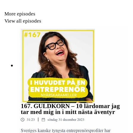
Johans bästa affär någonsin
Förmågan att tänka i bilder som ger försprång
More episodes
Johans hang-up på Sossar
View all episodes
Så ser Johan på entreprenörs Sverige idag
Den första ekonomiska bubblan och vad en bubbla kan
skapa
Johans syn på euron
Tillit till den nya generationen
Att ha en komplex relation till sina föräldrar
Att ta striden i media
Drömmen om att göra sina pojkar stolta
Det Johans fru fått försaka för hans entreprenörskap
Johans bästa relationstips till entreprenörer
Strävan efter lycka
Johans största bedrift i karriären
167. GULDKORN – 10 lärdomar jag
tar med mig in i mitt nästa äventyr
|
31:23
söndag 31 december 2023
Sveriges kanske tyngsta entreprenörsprofiler har