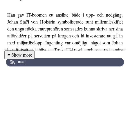
Han gav IT-boomen ett ansikte, både i upp- och nedgång.
Johan Staël von Holstein symboliserade runt millennieskiftet
den unga fräcka entreprenören som sades kunna skriva ner sina
affärsidéer på servetten på krogen och få investerare att gå in
med miljardbelopp. Ingenting var omöjligt, något som Johan
har fortsatt att hävda. Trots IT-krasch och en rad andra
Show more
motgångar har han rest sig – igen och igen. Vi pratar om att bli
RSS
äldre, att ta fighten i media och hur relationen till Jan Stenbeck
såg ut. Johan berättar om sin strävan efter lycka, livet efter sina
sju hjärtoperationer och hur han ser på entreprenörs-Sverige
idag!
Avsnittet innehåller bland annat:
Paradigmskiftena i Sverige vid millenniumskiftet
Relationen till Jan Stenbeck och hur det slutade