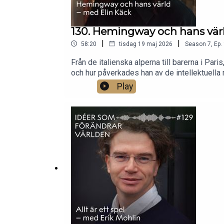
130. Hemingway och hans vär
|
|
58:20
tisdag 19 maj 2026
Season
7
,
Ep.
Från de italienska alperna till barerna i Par
och hur påverkades han av de intellektuella
författare vars böcker utspelade sig på helt 
Play