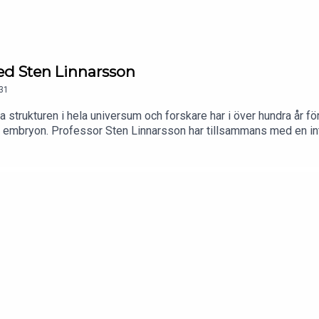
med Sten Linnarsson
31
trukturen i hela universum och forskare har i över hundra år för
, i embryon. Professor Sten Linnarsson har tillsammans med en int
n bildas, hur man forskar om det och vad vi kan använda kunskapen