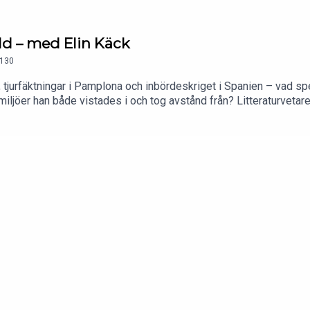
ld – med Elin Käck
130
is, tjurfäktningar i Pamplona och inbördeskriget i Spanien – vad sp
 miljöer han både vistades i och tog avstånd från? Litteraturveta
andra platser.Foto: Nils Käck.