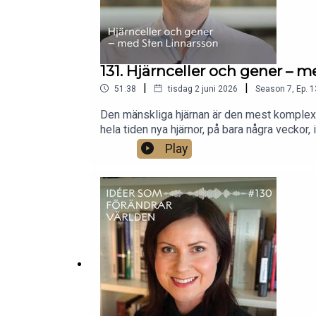
131. Hjärnceller och gener – 
|
|
51:38
tisdag 2 juni 2026
Season
7
,
Ep.
1
Den mänskliga hjärnan är den mest komplexa s
hela tiden nya hjärnor, på bara några veckor
genetiska utveckling – och här om hur hjärna
Play