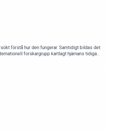
sökt förstå hur den fungerar. Samtidigt bildas det
ernationell forskargrupp kartlagt hjärnans tidiga
 till.Foto: Ulf Sirborn.