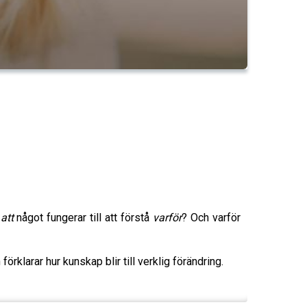
a
att
något fungerar till att förstå
varför
? Och varför
klarar hur kunskap blir till verklig förändring.