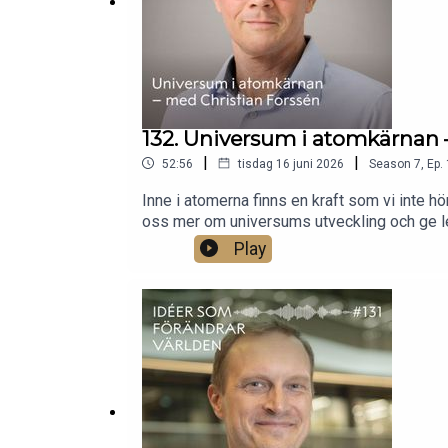
132. Universum i atomkärnan 
|
|
52:56
tisdag 16 juni 2026
Season
7
,
Ep.
Inne i atomerna finns en kraft som vi inte hö
oss mer om universums utveckling och ge ledt
atomkärnans inre kan spegla universums stör
Play