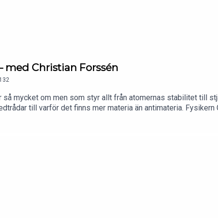
– med Christian Forssén
132
r så mycket om men som styr allt från atomernas stabilitet till stj
rådar till varför det finns mer materia än antimateria. Fysikern C
sta gåtor..