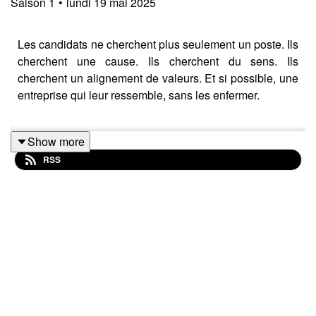
Saison
1
•
lundi 19 mai 2025
Les candidats ne cherchent plus seulement un poste. Ils
cherchent une cause. Ils cherchent du sens. Ils
cherchent un alignement de valeurs. Et si possible, une
entreprise qui leur ressemble, sans les enfermer.
Show more
C’est un ressenti de plus en plus présent depuis la crise
RSS
sanitaire de 2020. Le "pour quoi je travaille ?" a
remplacé le "pour qui je travaille ?".
Une tendance confirmée par de nombreuses études
dont celle de Jobs that makesense et Audencia,
précisant que 92% des répondants sont en quête de
sens, et parmi eux :