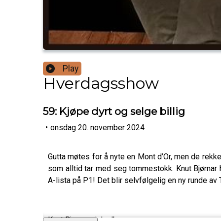
Play
Hverdagsshow
59: Kjøpe dyrt og selge billig
•
onsdag 20. november 2024
Gutta møtes for å nyte en Mont d’Or, men de rekke
som alltid tar med seg tommestokk. Knut Bjørnar ha
A-lista på P1! Det blir selvfølgelig en ny runde a
Knut Bjørnars julealbum: