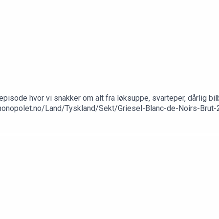
pisode hvor vi snakker om alt fra løksuppe, svarteper, dårlig bilb
nmonopolet.no/Land/Tyskland/Sekt/Griesel-Blanc-de-Noirs-Bru
com/playlist/37i9dQZF1DZ06evO4kjVwQ?si=cc03c4d267ed428b