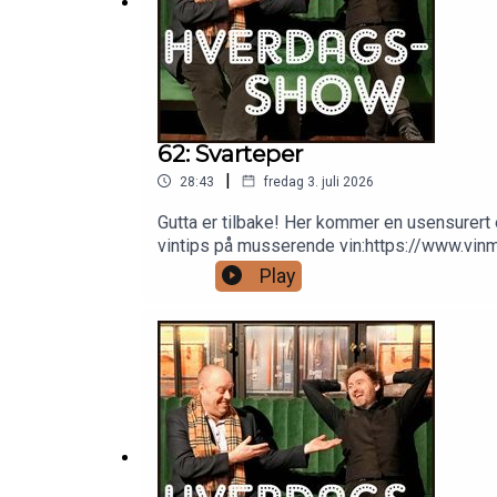
62: Svarteper
|
28:43
fredag 3. juli 2026
Gutta er tilbake! Her kommer en usensurert e
vintips på musserende vin:https://www.vi
Barbara Streisandhttps://open.spotify.
Play