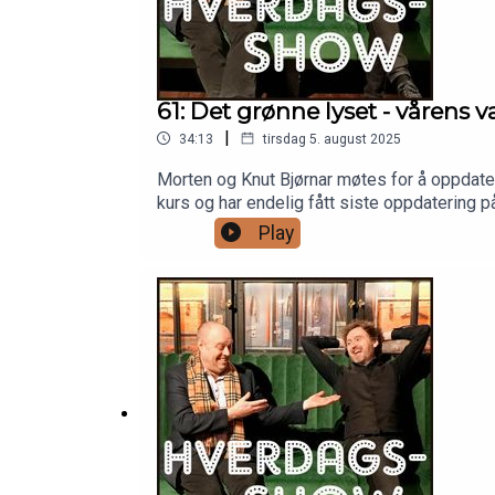
61: Det grønne lyset - vårens v
|
34:13
tirsdag 5. august 2025
Morten og Knut Bjørnar møtes for å oppdater
kurs og har endelig fått siste oppdatering p
Bjørnson. Til slutt får vi dagens quiz!
Play