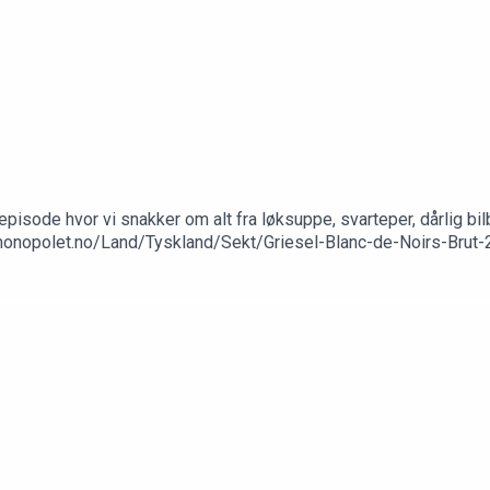
pisode hvor vi snakker om alt fra løksuppe, svarteper, dårlig bilb
nmonopolet.no/Land/Tyskland/Sekt/Griesel-Blanc-de-Noirs-Bru
com/playlist/37i9dQZF1DZ06evO4kjVwQ?si=cc03c4d267ed428b