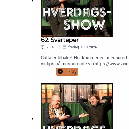
62: Svarteper
|
28:43
fredag 3. juli 2026
Gutta er tilbake! Her kommer en usensurert e
vintips på musserende vin:https://www.vi
Barbara Streisandhttps://open.spotify.
Play