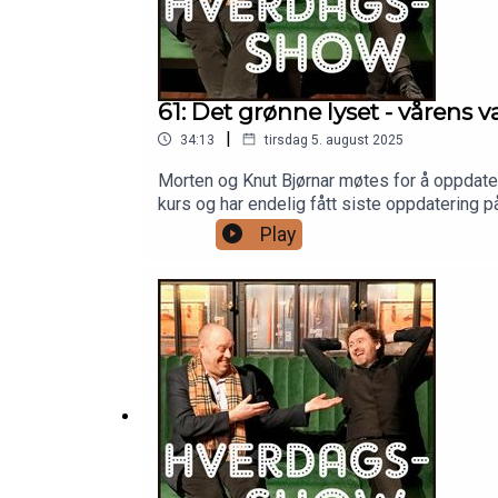
61: Det grønne lyset - vårens v
|
34:13
tirsdag 5. august 2025
Morten og Knut Bjørnar møtes for å oppdater
kurs og har endelig fått siste oppdatering p
Bjørnson. Til slutt får vi dagens quiz!
Play