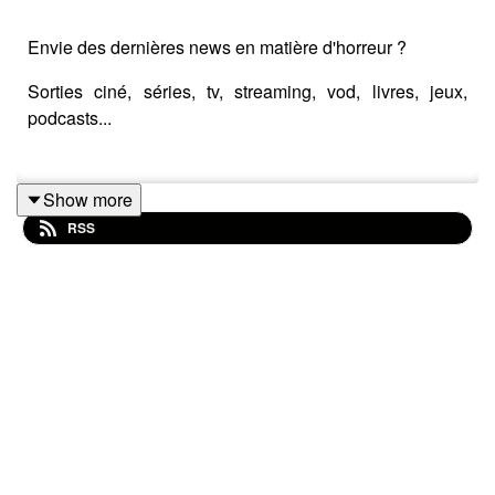
Envie des dernières news en matière d'horreur ?
Sorties ciné, séries, tv, streaming, vod, livres, jeux,
podcasts...
Show more
Instagram : horreurnewspodcast
RSS
Facebook : Horreur News
YouTube : Horreur news podcast
Bonne écoute ;)
#horreur #info #fantastique #film #serie #jeuvideo