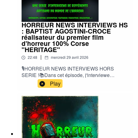
#CultureHorreur #HorreurFrancophone
#CinemaHorreur
HORREUR NEWS INTERVIEWS HS
: BAPTIST AGOSTINI-CROCE
réalisateur du premier film
d'horreur 100% Corse
"HERITAGE"
|
22:48
mercredi 29 avril 2026
🎙️HORREUR NEWS INTERVIEWS HORS
SERIE !📚Dans cet épisode, j'interviewe
BAPTIST AGOSTINI-CROCE, réalisateur du
Play
premier film d'horreur 100% Corse, un found
footage intitulé "HERITAGE"🔌LIENS DE
L'EPISODE :📱
INSTA:heritage_the_movie#baptistagostinicroce
#corse #horreur #interview #foundfootage
#filmhorreur