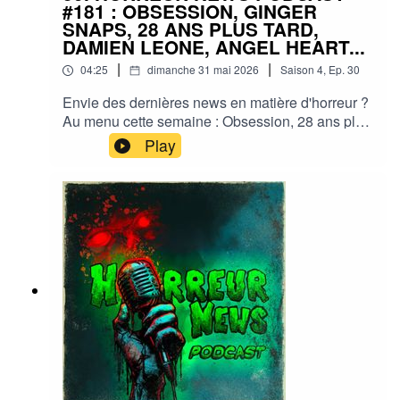
#181 : OBSESSION, GINGER
SNAPS, 28 ANS PLUS TARD,
DAMIEN LEONE, ANGEL HEART...
|
|
04:25
dimanche 31 mai 2026
Saison
4
,
Ep.
30
Envie des dernières news en matière d'horreur ?
Au menu cette semaine : Obsession, 28 ans plus
tard, Ginger snaps, Damien Leone, Angel
Play
heart,... et plein d'autres actus !Sorties ciné,
séries, tv, streaming, vod, livres, jeux,
podcasts...Instagram :
horreurnewspodcastFacebook : Horreur
NewsYouTube : Horreur news podcastMe
soutenir via Tipeee : https://fr.tipeee.com/horreur-
news-podcast/Bonne écoute ;)#horreur #info
#fantastique #film #serie #jeuvideo #podcast
#streaming #horreurfrance #film #horreur
#PodcastAddict #PodcastHorreur
#CultureHorreur #HorreurFrancophone
#CinemaHorreur