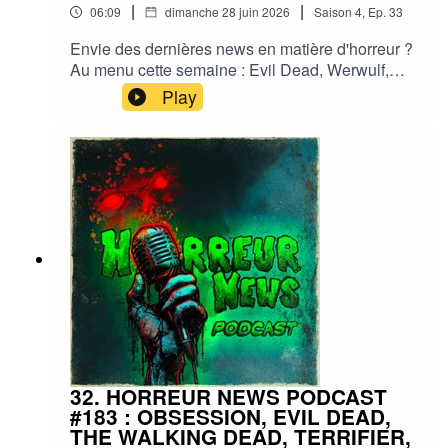
|
|
06:09
dimanche 28 juin 2026
Saison
4
,
Ep.
33
Envie des dernières news en matière d'horreur ?
Au menu cette semaine : Evil Dead, Werwulf,
Dark shadows, Lovecraft par Alex De La
Play
Iglesia,... et plein d'autres actus !Sorties ciné,
séries, tv, streaming, vod, livres, jeux,
podcasts...Instagram :
horreurnewspodcastFacebook : Horreur
NewsYouTube : Horreur news podcastMe
soutenir via Tipeee : https://fr.tipeee.com/horreur-
news-podcast/Bonne écoute ;)#horreur #info
#fantastique #film #serie #jeuvideo #podcast
#streaming #horreurfrance #film #horreur
#PodcastAddict #PodcastHorreur
#CultureHorreur #HorreurFrancophone
#CinemaHorreur
32. HORREUR NEWS PODCAST
#183 : OBSESSION, EVIL DEAD,
THE WALKING DEAD, TERRIFIER,