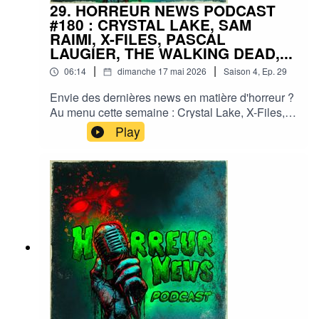
29. HORREUR NEWS PODCAST
#180 : CRYSTAL LAKE, SAM
RAIMI, X-FILES, PASCAL
LAUGIER, THE WALKING DEAD,...
|
|
06:14
dimanche 17 mai 2026
Saison
4
,
Ep.
29
Envie des dernières news en matière d'horreur ?
Au menu cette semaine : Crystal Lake, X-Files,
Sam Raimi, Pascal Laugier, The walking dead,...
Play
et plein d'autres actus !Sorties ciné, séries, tv,
streaming, vod, livres, jeux, podcasts...Instagram
: horreurnewspodcastFacebook : Horreur
NewsYouTube : Horreur news podcastMe
soutenir via Tipeee : https://fr.tipeee.com/horreur-
news-podcast/Bonne écoute ;)#horreur #info
#fantastique #film #serie #jeuvideo #podcast
#streaming #horreurfrance #film #horreur
#PodcastAddict #PodcastHorreur
#CultureHorreur #HorreurFrancophone
#CinemaHorreur