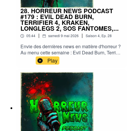
28. HORREUR NEWS PODCAST
#179 : EVIL DEAD BURN,
TERRIFIER 4, KRAKEN,
LONGLEGS 2, SOS FANTOMES,...
|
|
05:44
samedi 9 mai 2026
Saison
4
,
Ep.
28
Envie des dernières news en matière d'horreur ?
Au menu cette semaine : Evil Dead Burn, Terrifier
4, Hocus Pocus 3, SOS Fantômes, Longlegs 2,...
Play
et plein d'autres actus !Sorties ciné, séries, tv,
streaming, vod, livres, jeux, podcasts...Instagram
: horreurnewspodcastFacebook : Horreur
NewsYouTube : Horreur news podcastMe
soutenir via Tipeee : https://fr.tipeee.com/horreur-
news-podcast/Bonne écoute ;)#horreur #info
#fantastique #film #serie #jeuvideo #podcast
#streaming #horreurfrance #film #horreur
#PodcastAddict #PodcastHorreur
#CultureHorreur #HorreurFrancophone
#CinemaHorreur