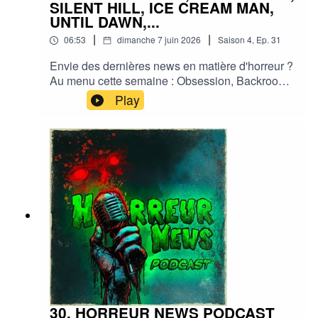
SILENT HILL, ICE CREAM MAN,
UNTIL DAWN,...
|
|
06:53
dimanche 7 juin 2026
Saison
4
,
Ep.
31
Envie des dernières news en matière d'horreur ?
Au menu cette semaine : Obsession, Backrooms,
Silent Hill, Ice cream man, Fall 2, Evil dead, Until
Play
dawn... et plein d'autres actus !Sorties ciné,
séries, tv, streaming, vod, livres, jeux,
podcasts...Instagram :
horreurnewspodcastFacebook : Horreur
NewsYouTube : Horreur news podcastMe
soutenir via Tipeee : https://fr.tipeee.com/horreur-
news-podcast/Bonne écoute ;)#horreur #info
#fantastique #film #serie #jeuvideo #podcast
#streaming #horreurfrance #film #horreur
#PodcastAddict #PodcastHorreur
#CultureHorreur #HorreurFrancophone
#CinemaHorreur
30. HORREUR NEWS PODCAST