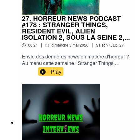
27. HORREUR NEWS PODCAST
#178 : STRANGER THINGS,
RESIDENT EVIL, ALIEN
ISOLATION 2, SOUS LA SEINE 2,...
|
|
08:24
dimanche 3 mai 2026
Saison
4
,
Ep.
27
Envie des dernières news en matière d'horreur ?
Au menu cette semaine : Stranger Things,
Resident Evil, Alien Isolation 2, La Momie 4,
Play
Sous la Seine 2 et plein d'autres actus !Sorties
ciné, séries, tv, streaming, vod, livres, jeux,
podcasts...Instagram :
horreurnewspodcastFacebook : Horreur
NewsYouTube : Horreur news podcastMe
soutenir via Tipeee : https://fr.tipeee.com/horreur-
news-podcast/Bonne écoute ;)#horreur #info
#fantastique #film #serie #jeuvideo #podcast
#streaming #horreurfrance #film #horreur
#PodcastAddict #PodcastHorreur