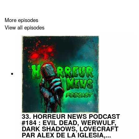
#podcast #streaming #horreurfrance #film #horreur
#PodcastAddict #PodcastHorreur #CultureHorreur
#HorreurFrancophone #CinemaHorreur
More episodes
View all episodes
33. HORREUR NEWS PODCAST
#184 : EVIL DEAD, WERWULF,
DARK SHADOWS, LOVECRAFT
PAR ALEX DE LA IGLESIA,...