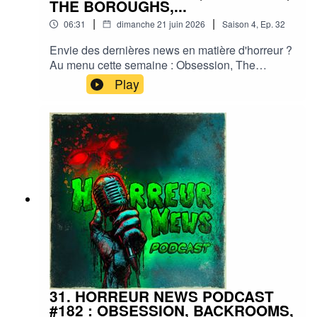
THE BOROUGHS,...
|
|
06:31
dimanche 21 juin 2026
Saison
4
,
Ep.
32
Envie des dernières news en matière d'horreur ?
Au menu cette semaine : Obsession, The
walking dead, Terrifier, The Boroughs, Evil
Play
Dead,... et plein d'autres actus !Sorties ciné,
séries, tv, streaming, vod, livres, jeux,
podcasts...Instagram :
horreurnewspodcastFacebook : Horreur
NewsYouTube : Horreur news podcastMe
soutenir via Tipeee : https://fr.tipeee.com/horreur-
news-podcast/Bonne écoute ;)#horreur #info
#fantastique #film #serie #jeuvideo #podcast
#streaming #horreurfrance #film #horreur
#PodcastAddict #PodcastHorreur
#CultureHorreur #HorreurFrancophone
#CinemaHorreur
31. HORREUR NEWS PODCAST
#182 : OBSESSION, BACKROOMS,