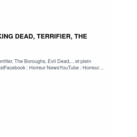
ING DEAD, TERRIFIER, THE
fier, The Boroughs, Evil Dead,... et plein
odcastFacebook : Horreur NewsYouTube : Horreur
info #fantastique #film #serie #jeuvideo
HorreurFrancophone #CinemaHorreur