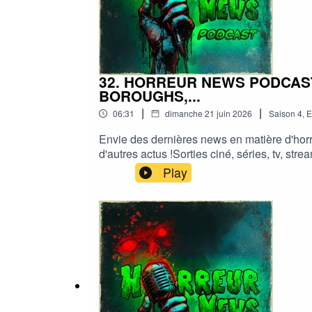
32. HORREUR NEWS PODCAST 
BOROUGHS,...
|
|
06:31
dimanche 21 juin 2026
Saison
4
,
E
Envie des dernières news en matière d'horr
d'autres actus !Sorties ciné, séries, tv, s
news podcastMe soutenir via Tipeee : https
Play
#podcast #streaming #horreurfrance #film