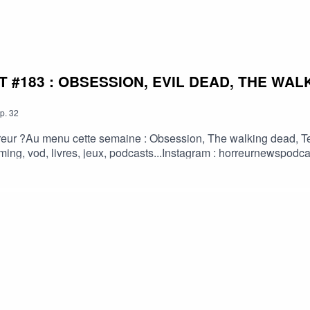
#183 : OBSESSION, EVIL DEAD, THE WALK
p.
32
eur ?Au menu cette semaine : Obsession, The walking dead, Terri
treaming, vod, livres, jeux, podcasts...Instagram : horreurnewsp
://fr.tipeee.com/horreur-news-podcast/Bonne écoute ;)#horreur #
 #horreur #PodcastAddict #PodcastHorreur #CultureHorreur #