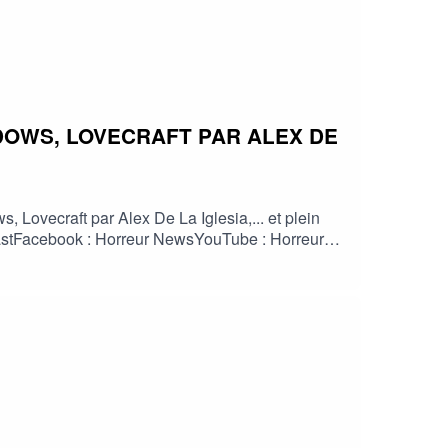
DOWS, LOVECRAFT PAR ALEX DE
Lovecraft par Alex De La Iglesia,... et plein
odcastFacebook : Horreur NewsYouTube : Horreur
info #fantastique #film #serie #jeuvideo
HorreurFrancophone #CinemaHorreur