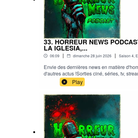
#HorreurFrancophone #CinemaHorreur
33. HORREUR NEWS PODCAST
LA IGLESIA,...
|
|
06:09
dimanche 28 juin 2026
Saison
4
,
E
Envie des dernières news en matière d'horr
d'autres actus !Sorties ciné, séries, tv, s
news podcastMe soutenir via Tipeee : https
Play
#podcast #streaming #horreurfrance #film