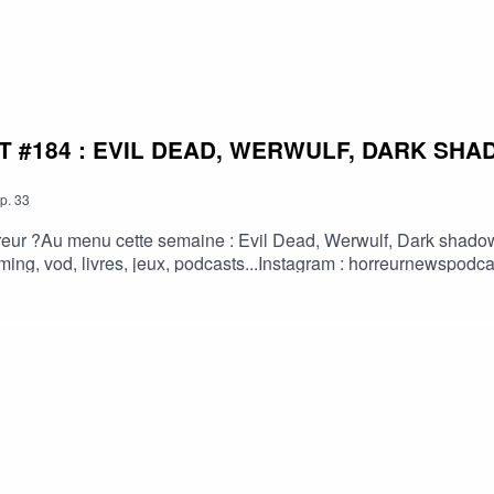
 #184 : EVIL DEAD, WERWULF, DARK SHA
p.
33
eur ?Au menu cette semaine : Evil Dead, Werwulf, Dark shadows, 
treaming, vod, livres, jeux, podcasts...Instagram : horreurnewsp
://fr.tipeee.com/horreur-news-podcast/Bonne écoute ;)#horreur #
 #horreur #PodcastAddict #PodcastHorreur #CultureHorreur #