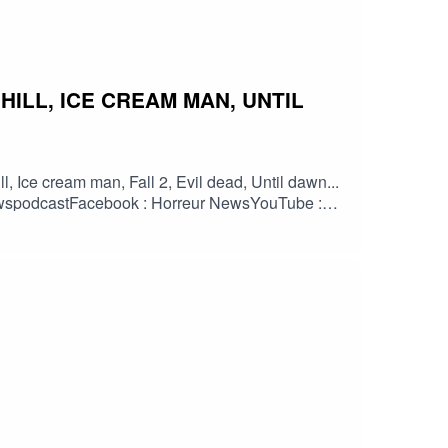
ILL, ICE CREAM MAN, UNTIL
 Ice cream man, Fall 2, Evil dead, Until dawn...
reurnewspodcastFacebook : Horreur NewsYouTube :
orreur #info #fantastique #film #serie #jeuvideo
HorreurFrancophone #CinemaHorreur