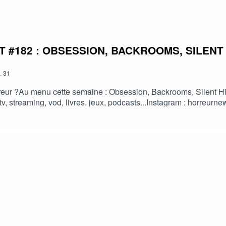
#182 : OBSESSION, BACKROOMS, SILENT H
.
31
eur ?Au menu cette semaine : Obsession, Backrooms, Silent Hill,
es, tv, streaming, vod, livres, jeux, podcasts...Instagram : hor
 : https://fr.tipeee.com/horreur-news-podcast/Bonne écoute ;)#h
 #horreur #PodcastAddict #PodcastHorreur #CultureHorreur #