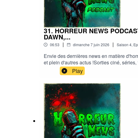
31. HORREUR NEWS PODCAST 
DAWN,...
|
|
06:53
dimanche 7 juin 2026
Saison
4
,
Ep
Envie des dernières news en matière d'horr
et plein d'autres actus !Sorties ciné, séri
Horreur news podcastMe soutenir via Tipeee
Play
#podcast #streaming #horreurfrance #film