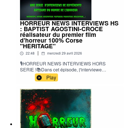
#CultureHorreur #HorreurFrancophone
#CinemaHorreur
HORREUR NEWS INTERVIEWS HS
: BAPTIST AGOSTINI-CROCE
réalisateur du premier film
d'horreur 100% Corse
"HERITAGE"
|
22:48
mercredi 29 avril 2026
🎙️HORREUR NEWS INTERVIEWS HORS
SERIE !📚Dans cet épisode, j'interviewe
BAPTIST AGOSTINI-CROCE, réalisateur du
Play
premier film d'horreur 100% Corse, un found
footage intitulé "HERITAGE"🔌LIENS DE
L'EPISODE :📱
INSTA:heritage_the_movie#baptistagostinicroce
#corse #horreur #interview #foundfootage
#filmhorreur