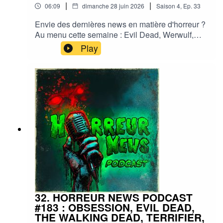
|
|
06:09
dimanche 28 juin 2026
Saison
4
,
Ep.
33
Envie des dernières news en matière d'horreur ?
Au menu cette semaine : Evil Dead, Werwulf,
Dark shadows, Lovecraft par Alex De La
Play
Iglesia,... et plein d'autres actus !Sorties ciné,
séries, tv, streaming, vod, livres, jeux,
podcasts...Instagram :
horreurnewspodcastFacebook : Horreur
NewsYouTube : Horreur news podcastMe
soutenir via Tipeee : https://fr.tipeee.com/horreur-
news-podcast/Bonne écoute ;)#horreur #info
#fantastique #film #serie #jeuvideo #podcast
#streaming #horreurfrance #film #horreur
#PodcastAddict #PodcastHorreur
#CultureHorreur #HorreurFrancophone
#CinemaHorreur
32. HORREUR NEWS PODCAST
#183 : OBSESSION, EVIL DEAD,
THE WALKING DEAD, TERRIFIER,