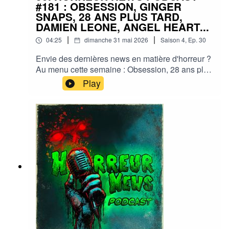
#181 : OBSESSION, GINGER
SNAPS, 28 ANS PLUS TARD,
DAMIEN LEONE, ANGEL HEART...
|
|
04:25
dimanche 31 mai 2026
Saison
4
,
Ep.
30
Envie des dernières news en matière d'horreur ?
Au menu cette semaine : Obsession, 28 ans plus
tard, Ginger snaps, Damien Leone, Angel
Play
heart,... et plein d'autres actus !Sorties ciné,
séries, tv, streaming, vod, livres, jeux,
podcasts...Instagram :
horreurnewspodcastFacebook : Horreur
NewsYouTube : Horreur news podcastMe
soutenir via Tipeee : https://fr.tipeee.com/horreur-
news-podcast/Bonne écoute ;)#horreur #info
#fantastique #film #serie #jeuvideo #podcast
#streaming #horreurfrance #film #horreur
#PodcastAddict #PodcastHorreur
#CultureHorreur #HorreurFrancophone
#CinemaHorreur