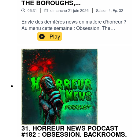
THE BOROUGHS,...
|
|
06:31
dimanche 21 juin 2026
Saison
4
,
Ep.
32
Envie des dernières news en matière d'horreur ?
Au menu cette semaine : Obsession, The
walking dead, Terrifier, The Boroughs, Evil
Play
Dead,... et plein d'autres actus !Sorties ciné,
séries, tv, streaming, vod, livres, jeux,
podcasts...Instagram :
horreurnewspodcastFacebook : Horreur
NewsYouTube : Horreur news podcastMe
soutenir via Tipeee : https://fr.tipeee.com/horreur-
news-podcast/Bonne écoute ;)#horreur #info
#fantastique #film #serie #jeuvideo #podcast
#streaming #horreurfrance #film #horreur
#PodcastAddict #PodcastHorreur
#CultureHorreur #HorreurFrancophone
#CinemaHorreur
31. HORREUR NEWS PODCAST
#182 : OBSESSION, BACKROOMS,