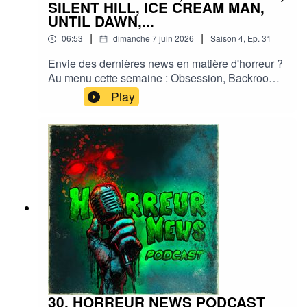
SILENT HILL, ICE CREAM MAN,
UNTIL DAWN,...
|
|
06:53
dimanche 7 juin 2026
Saison
4
,
Ep.
31
Envie des dernières news en matière d'horreur ?
Au menu cette semaine : Obsession, Backrooms,
Silent Hill, Ice cream man, Fall 2, Evil dead, Until
Play
dawn... et plein d'autres actus !Sorties ciné,
séries, tv, streaming, vod, livres, jeux,
podcasts...Instagram :
horreurnewspodcastFacebook : Horreur
NewsYouTube : Horreur news podcastMe
soutenir via Tipeee : https://fr.tipeee.com/horreur-
news-podcast/Bonne écoute ;)#horreur #info
#fantastique #film #serie #jeuvideo #podcast
#streaming #horreurfrance #film #horreur
#PodcastAddict #PodcastHorreur
#CultureHorreur #HorreurFrancophone
#CinemaHorreur
30. HORREUR NEWS PODCAST