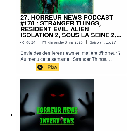
27. HORREUR NEWS PODCAST
#178 : STRANGER THINGS,
RESIDENT EVIL, ALIEN
ISOLATION 2, SOUS LA SEINE 2,...
|
|
08:24
dimanche 3 mai 2026
Saison
4
,
Ep.
27
Envie des dernières news en matière d'horreur ?
Au menu cette semaine : Stranger Things,
Resident Evil, Alien Isolation 2, La Momie 4,
Play
Sous la Seine 2 et plein d'autres actus !Sorties
ciné, séries, tv, streaming, vod, livres, jeux,
podcasts...Instagram :
horreurnewspodcastFacebook : Horreur
NewsYouTube : Horreur news podcastMe
soutenir via Tipeee : https://fr.tipeee.com/horreur-
news-podcast/Bonne écoute ;)#horreur #info
#fantastique #film #serie #jeuvideo #podcast
#streaming #horreurfrance #film #horreur
#PodcastAddict #PodcastHorreur