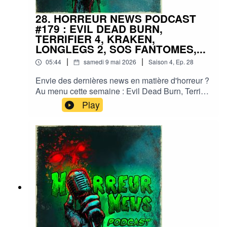
28. HORREUR NEWS PODCAST
#179 : EVIL DEAD BURN,
TERRIFIER 4, KRAKEN,
LONGLEGS 2, SOS FANTOMES,...
|
|
05:44
samedi 9 mai 2026
Saison
4
,
Ep.
28
Envie des dernières news en matière d'horreur ?
Au menu cette semaine : Evil Dead Burn, Terrifier
4, Hocus Pocus 3, SOS Fantômes, Longlegs 2,...
Play
et plein d'autres actus !Sorties ciné, séries, tv,
streaming, vod, livres, jeux, podcasts...Instagram
: horreurnewspodcastFacebook : Horreur
NewsYouTube : Horreur news podcastMe
soutenir via Tipeee : https://fr.tipeee.com/horreur-
news-podcast/Bonne écoute ;)#horreur #info
#fantastique #film #serie #jeuvideo #podcast
#streaming #horreurfrance #film #horreur
#PodcastAddict #PodcastHorreur
#CultureHorreur #HorreurFrancophone
#CinemaHorreur