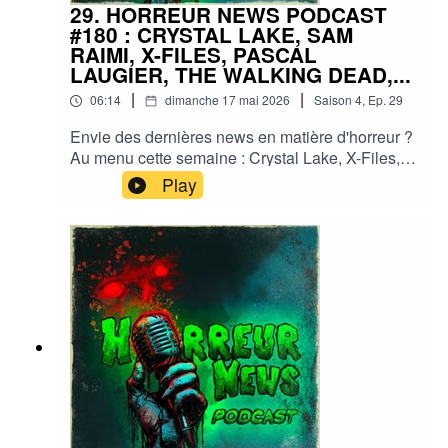
29. HORREUR NEWS PODCAST
#180 : CRYSTAL LAKE, SAM
RAIMI, X-FILES, PASCAL
LAUGIER, THE WALKING DEAD,...
|
|
06:14
dimanche 17 mai 2026
Saison
4
,
Ep.
29
Envie des dernières news en matière d'horreur ?
Au menu cette semaine : Crystal Lake, X-Files,
Sam Raimi, Pascal Laugier, The walking dead,...
Play
et plein d'autres actus !Sorties ciné, séries, tv,
streaming, vod, livres, jeux, podcasts...Instagram
: horreurnewspodcastFacebook : Horreur
NewsYouTube : Horreur news podcastMe
soutenir via Tipeee : https://fr.tipeee.com/horreur-
news-podcast/Bonne écoute ;)#horreur #info
#fantastique #film #serie #jeuvideo #podcast
#streaming #horreurfrance #film #horreur
#PodcastAddict #PodcastHorreur
#CultureHorreur #HorreurFrancophone
#CinemaHorreur