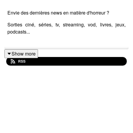
Envie des dernières news en matière d'horreur ?
Sorties ciné, séries, tv, streaming, vod, livres, jeux,
podcasts...
Show more
Instagram : horreurnewspodcast
RSS
Facebook : Horreur News
YouTube : Horreur news podcast
Bonne écoute ;)
#horreur #info #fantastique #film #serie #jeuvideo