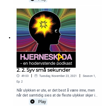
2. 2. Syv små sekunder
|
|
49:03
Tuesday, November 23, 2021
Season
1
,
Ep.
2
Når ulykken er ute, er det best å være inne, men
når det samtidig sies at de fleste ulykker skjer i
hjemmet... hva da, da?Syv små sekunder det er alt
Play
som skal til for at ingenting blir som før. Før du