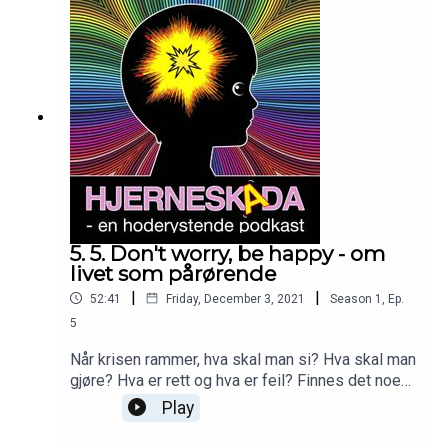
5. 5. Don't worry, be happy - om
livet som pårørende
|
|
52:41
Friday, December 3, 2021
Season
1
,
Ep.
5
Når krisen rammer, hva skal man si? Hva skal man
gjøre? Hva er rett og hva er feil? Finnes det noen
fasit?
Play