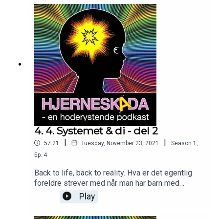
4. 4. Systemet & di - del 2
|
|
57:21
Tuesday, November 23, 2021
Season
1
,
Ep.
4
Back to life, back to reality. Hva er det egentlig
foreldre strever med når man har barn med
utfordringer? Hvordan er det f.eks. å komme
Play
tilbake til skolen med nyervervet hjerneskade?