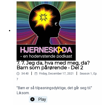
7. 7. Jeg da, hva med meg, da?
Barn som pårørende - Del 2
|
|
34:40
Friday, December 17, 2021
Season
1
,
Ep.
7
"Barn er så tilpasningsdyktige, det går seg til."
Liksom.
Play