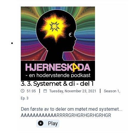
aner ordet av det, er livet som du kjente det
forandraet, kanskje for alltid.Er man sikret å få rett
behandling ved hodeskader og hjerneslag,
samme hvor i landet man bor?
3. 3. Systemet & di - del 1
|
|
51:05
Tuesday, November 23, 2021
Season
1
,
Ep.
3
Den første av to deler om møtet med systemet....
AAAAAAAAAAAARRRRGRHGRHGRHGRHGR
Play