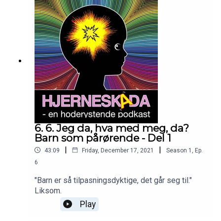
6. 6. Jeg da, hva med meg, da?
Barn som pårørende - Del 1
|
|
43:09
Friday, December 17, 2021
Season
1
,
Ep.
6
"Barn er så tilpasningsdyktige, det går seg til."
Liksom.
Play