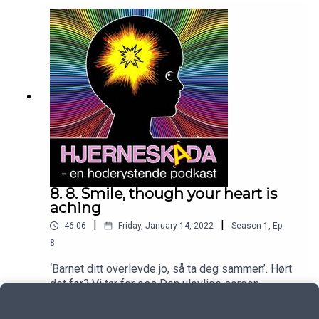
8. 8. Smile, though your heart is
aching
|
|
46:06
Friday, January 14, 2022
Season
1
,
Ep.
8
‘Barnet ditt overlevde jo, så ta deg sammen’. Hørt
det før? Vi tar for oss Den ulovlige sorgen....
Play