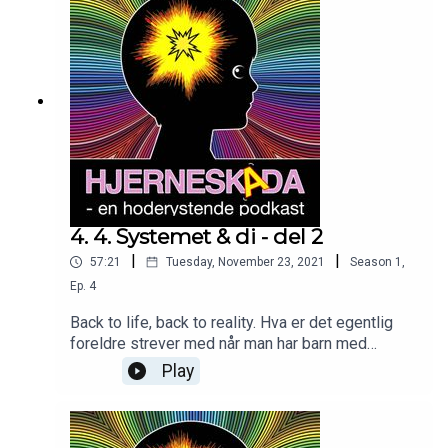
4. 4. Systemet & di - del 2
|
|
57:21
Tuesday, November 23, 2021
Season
1
,
Ep.
4
Back to life, back to reality. Hva er det egentlig
foreldre strever med når man har barn med
utfordringer? Hvordan er det f.eks. å komme
Play
tilbake til skolen med nyervervet hjerneskade?