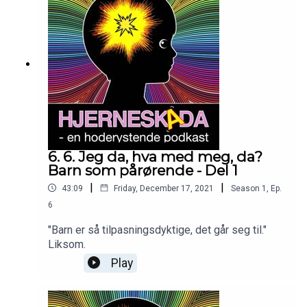
6. 6. Jeg da, hva med meg, da?
Barn som pårørende - Del 1
|
|
43:09
Friday, December 17, 2021
Season
1
,
Ep.
6
"Barn er så tilpasningsdyktige, det går seg til."
Liksom.
Play