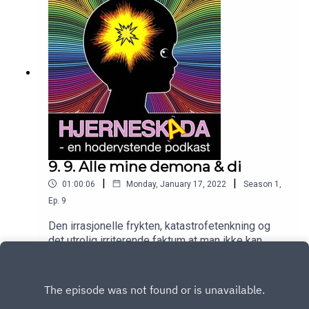
9. 9. Alle mine demona & di
|
|
01:00:06
Monday, January 17, 2022
Season
1
,
Ep.
9
Den irrasjonelle frykten, katastrofetenkning og
det utrolig irriterende faktum at man ikke kan
kontrolloere liv og død.
Play