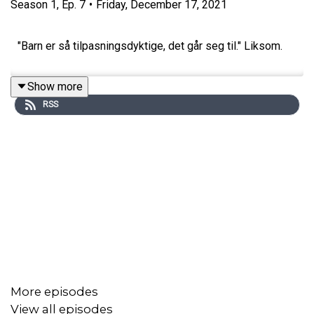
Season
1
,
Ep.
7
•
Friday, December 17, 2021
"Barn er så tilpasningsdyktige, det går seg til." Liksom.
Show more
RSS
More episodes
View all episodes