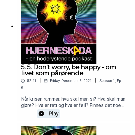
5. 5. Don't worry, be happy - om
livet som pårørende
|
|
52:41
Friday, December 3, 2021
Season
1
,
Ep.
5
Når krisen rammer, hva skal man si? Hva skal man
gjøre? Hva er rett og hva er feil? Finnes det noen
fasit?
Play