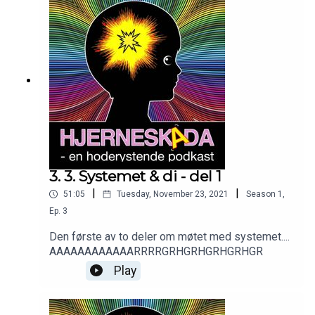
forandraet, kanskje for alltid.Er man sikret å få rett
behandling ved hodeskader og hjerneslag,
samme hvor i landet man bor?
3. 3. Systemet & di - del 1
|
|
51:05
Tuesday, November 23, 2021
Season
1
,
Ep.
3
Den første av to deler om møtet med systemet....
AAAAAAAAAAAARRRRGRHGRHGRHGRHGR
Play