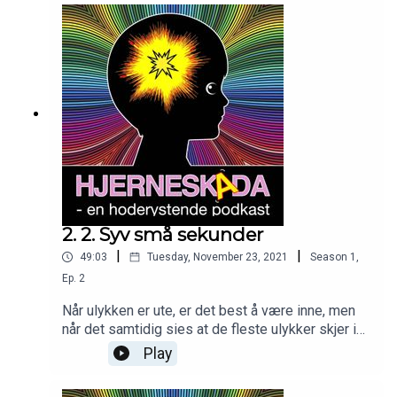
2. 2. Syv små sekunder
|
|
49:03
Tuesday, November 23, 2021
Season
1
,
Ep.
2
Når ulykken er ute, er det best å være inne, men
når det samtidig sies at de fleste ulykker skjer i
hjemmet... hva da, da?Syv små sekunder det er alt
Play
som skal til for at ingenting blir som før. Før du
aner ordet av det, er livet som du kjente det