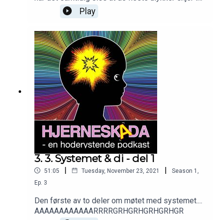
hjemmet... hva da, da?Syv små sekunder det er alt
Play
som skal til for at ingenting blir som før. Før du
aner ordet av det, er livet som du kjente det
forandraet, kanskje for alltid.Er man sikret å få rett
behandling ved hodeskader og hjerneslag,
samme hvor i landet man bor?
3. 3. Systemet & di - del 1
|
|
51:05
Tuesday, November 23, 2021
Season
1
,
Ep.
3
Den første av to deler om møtet med systemet....
AAAAAAAAAAAARRRRGRHGRHGRHGRHGR