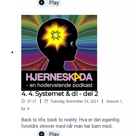
Play
4. 4. Systemet & di - del 2
|
|
57:21
Tuesday, November 23, 2021
Season
1
,
Ep.
4
Back to life, back to reality. Hva er det egentlig
foreldre strever med når man har barn med
utfordringer? Hvordan er det f.eks. å komme
Play