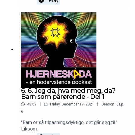
Play
6. 6. Jeg da, hva med meg, da?
Barn som pårørende - Del 1
|
|
43:09
Friday, December 17, 2021
Season
1
,
Ep.
6
"Barn er så tilpasningsdyktige, det går seg til."
Liksom.