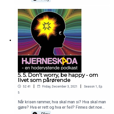
tilbake til skolen med nyervervet hjerneskade?
5. 5. Don't worry, be happy - om
livet som pårørende
|
|
52:41
Friday, December 3, 2021
Season
1
,
Ep.
5
Når krisen rammer, hva skal man si? Hva skal man
gjøre? Hva er rett og hva er feil? Finnes det noen
fasit?