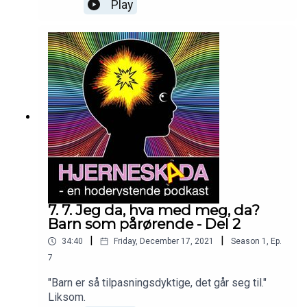
Play
7. 7. Jeg da, hva med meg, da?
Barn som pårørende - Del 2
|
|
34:40
Friday, December 17, 2021
Season
1
,
Ep.
7
"Barn er så tilpasningsdyktige, det går seg til."
Liksom.