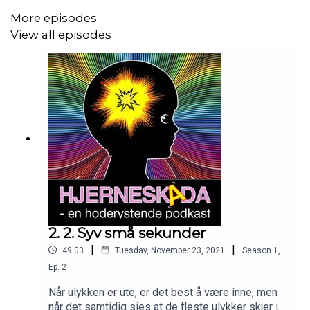
More episodes
View all episodes
2. 2. Syv små sekunder
|
|
49:03
Tuesday, November 23, 2021
Season
1
,
Ep.
2
Når ulykken er ute, er det best å være inne, men
når det samtidig sies at de fleste ulykker skjer i