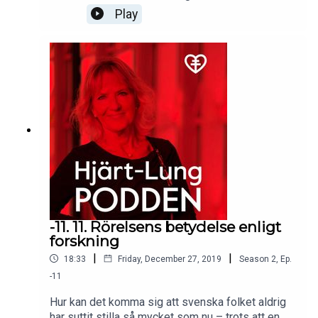
och rykten kring mat och dieter? Vilken är den
Play
bästa maten ur ett hälsoperspektiv enligt
forskningen? Passar den maten allas behov?
Hjärt-LungPodden bjöd in professor och
överläkare Mai-Lis Hellénius som är en av
Sveriges mest anlitade föreläsare i ämnet goda
levnadsvanor.
-11. 11. Rörelsens betydelse enligt
forskning
|
|
18:33
Friday, December 27, 2019
Season
2
,
Ep.
-11
Hur kan det komma sig att svenska folket aldrig
har suttit stilla så mycket som nu – trots att en