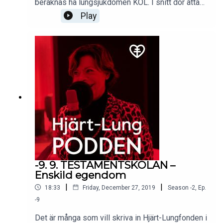
beräknas ha lungsjukdomen KOL. I snitt dör åtta
personer varje dygn på grund av sjukdomen. I
Play
Hjärt-LungPodden hör vi skådespelaren William
Spetz’ vittnesskildring kring sin mormors
bortgång. Programmet gästas även av docent Åsa
Wheelock som fick Hjärt-LungFondens stora
forskningsanslag för sin molekylära forskning
kring lungor och KOL.
-9. 9. TESTAMENTSKOLAN –
Enskild egendom
|
|
18:33
Friday, December 27, 2019
Season
-2
,
Ep.
-9
Det är många som vill skriva in Hjärt-Lungfonden i