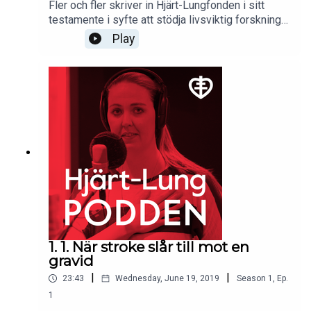
Fler och fler skriver in Hjärt-Lungfonden i sitt
testamente i syfte att stödja livsviktig forskning
för kommande generationer. Hjärt-LungPoddens
Play
jurist Lena Krantz (verksam hos byrån Familjens
Jurist) resonerar tillsammans med
programledaren om situationer kring själva
testamenteskrivningen. Vem avgör om personen
som skriver är, eller har varit, för snurrig? Och
varför är en framtidsfullmakt är användbar?
1. 1. När stroke slår till mot en
gravid
|
|
23:43
Wednesday, June 19, 2019
Season
1
,
Ep.
1