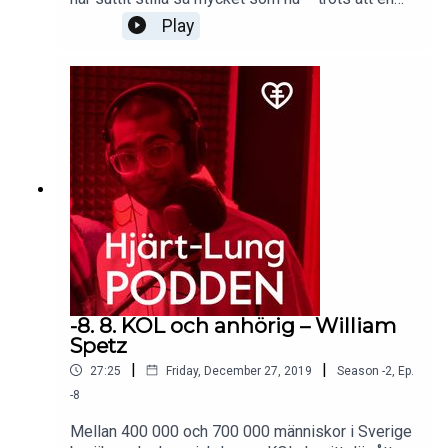
motionshysteri tycks råda mer eller mindre
Play
konstant? Och hur kan man enkelt motverka denna
stillasittande och tickande bomb för folkhälsan?
Hjärt-LungPodden bjöd in professor och
överläkare Mai-Lis Hellénius som är en av
Sveriges mest anlitade föreläsare i ämnet goda
levnadsvanor.
-8. 8. KOL och anhörig – William
Spetz
|
|
27:25
Friday, December 27, 2019
Season
-2
,
Ep.
-8
Mellan 400 000 och 700 000 människor i Sverige