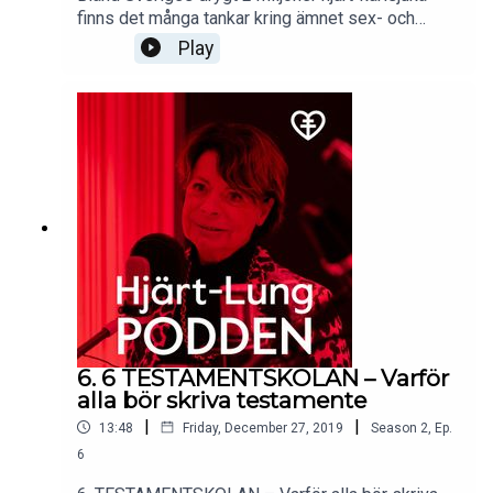
finns det många tankar kring ämnet sex- och
samlevnad. Hjärt-LungPodden bjöd in sexolog
Play
Malena Ivarsson för att prata om frågor och
funderingar bland drabbade. Programmets gästas
även av en professor och överläkare som
kommenterar medicinering och eventuella risker
med sexuell aktivitet i samband med
hjärtsjukdom.
6. 6 TESTAMENTSKOLAN – Varför
alla bör skriva testamente
|
|
13:48
Friday, December 27, 2019
Season
2
,
Ep.
6