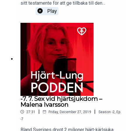
sitt testamente för att ge tillbaka till den
forskning och vård man själv kan ha fått ett
Play
förlängt liv av. I samband med
testamenteskrivning kan en del frågor uppstå,
bland annat om Enskild egendom och vad som
kan hända om detta inte specificeras. Hjärt-
LungPoddens jurist Lena Krantz resonerar kring
frågorna tillsammans med programledaren.
-7. 7. Sex vid hjärtsjukdom –
Malena Ivarsson
|
|
27:31
Friday, December 27, 2019
Season
-2
,
Ep.
-7
Bland Sveriges drygt 2 miljoner hjärt-kärlsjuka