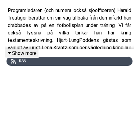
Programledaren (och numera också sjöofficeren) Harald
Treutiger berättar om sin väg tillbaka från den infarkt han
drabbades av på en fotbollsplan under träning. Vi får
också lyssna på vilka tankar han har kring
testamenteskrivning. Hjärt-LungPoddens gästas som
vanligt av jurist Lena Krantz som ger vägledning kring hur
Show more
man kan undvika att tvister uppstår den dag ett
RSS
testamentekuvert öppnas.