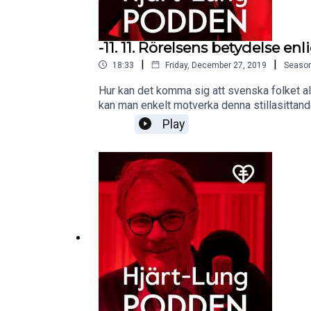
-11. 11. Rörelsens betydelse enl
|
|
18:33
Friday, December 27, 2019
Seaso
Hur kan det komma sig att svenska folket ald
kan man enkelt motverka denna stillasittan
en av Sveriges mest anlitade föreläsare i 
Play