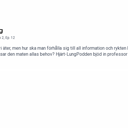
ng
n
2
,
Ep.
12
vi äter, men hur ska man förhålla sig till all information och rykte
ssar den maten allas behov? Hjärt-LungPodden bjöd in professor
goda levnadsvanor.