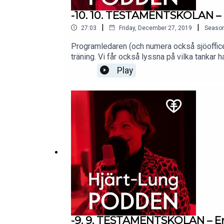
-10. 10. TESTAMENTSKOLAN – O
|
|
27:03
Friday, December 27, 2019
Seaso
Programledaren (och numera också sjöofficer
träning. Vi får också lyssna på vilka tanka
kring hur man kan undvika att tvister uppst
Play
-9. 9. TESTAMENTSKOLAN – E