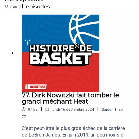
View all episodes
C'est ce qu'on vous raconte aujourd'hui dans Histoires de
basket.
77. Dirk Nowitzki fait tomber le
grand méchant Heat
|
|
07:52
lundi 16 septembre 2024
Saison
1
,
Ep.
77
C'est peut-être le plus gros échec de la carrière
de LeBron James. En juin 2011, un peu moins d'un