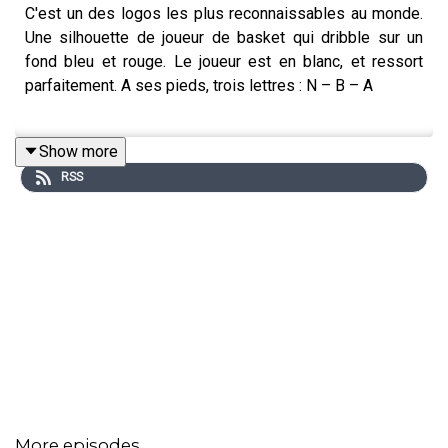
C'est un des logos les plus reconnaissables au monde.
Une silhouette de joueur de basket qui dribble sur un
fond bleu et rouge. Le joueur est en blanc, et ressort
parfaitement. A ses pieds, trois lettres : N – B – A
Show more
Depuis 1969, ce logo est celui de la plus grande ligue de
RSS
basket professionnel au monde. Il n'a été retouché
qu'une seule fois, et très légèrement. C'était en 2017.
Mais en-dehors de ça, pas question de toucher à ce qui
est devenu l'identité de la NBA, et surtout une marque
qui se vend à travers le monde.
Comment est né ce logo ? Quel joueur se trouve dessus
More episodes
et pourrait-il changer un jour ?