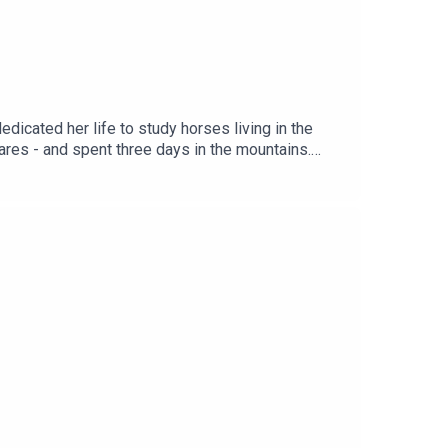
dicated her life to study horses living in the
ares - and spent three days in the mountains.
Clan of the Horses Facebook Group (English)