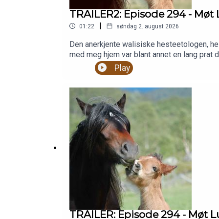
TRAILER2: Episode 294 - Møt 
|
01:22
søndag 2. august 2026
Den anerkjente walisiske hesteetologen, hes
med meg hjem var blant annet en lang prat du 
www.livebonnevie.no
Play
TRAILER: Episode 294 - Møt L