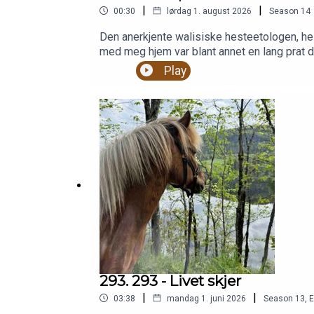
|
|
00:30
lørdag 1. august 2026
Season
14
Den anerkjente walisiske hesteetologen, hes
med meg hjem var blant annet en lang prat du 
www.livebonnevie.no
Play
293. 293 - Livet skjer
|
|
03:38
mandag 1. juni 2026
Season
13
,
E