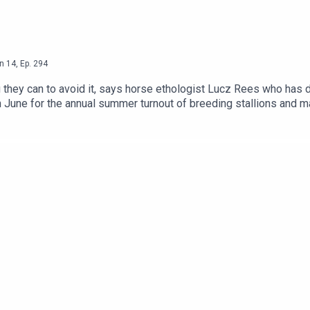
n
14
,
Ep.
294
g they can to avoid it, says horse ethologist Lucz Rees who has de
in June for the annual summer turnout of breeding stallions and m
d Facebook pageLive Bonnevie's webpage, Facebook page and 