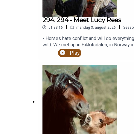
294. 294 - Meet Lucy Rees
|
|
01:33:16
mandag 3. august 2026
Seaso
- Horses hate conflict and will do everythin
wild. We met up in Sikkilsdalen, in Norway 
www.livebonnevie.noLucy Rees' webpage an
Play