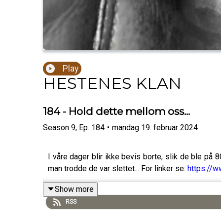
Play
HESTENES KLAN
184 - Hold dette mellom oss...
Season
9
,
Ep.
184
•
mandag 19. februar 2024
I våre dager blir ikke bevis borte, slik de ble på 8
man trodde de var slettet... For linker se:
https://w
Show more
RSS