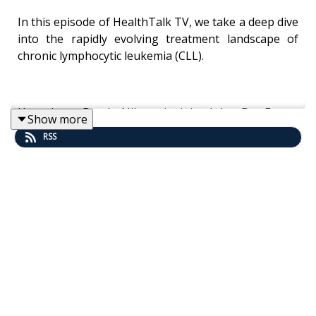
In this episode of HealthTalk TV, we take a deep dive
into the rapidly evolving treatment landscape of
chronic lymphocytic leukemia (CLL).
Host Lars Brock Nilsen is joined by Dr. Eugen
Show more
Tausch, a leading international expert in CLL at the
RSS
University Hospital in Ulm, to discuss how the field is
moving away from chemotherapy and toward
targeted, fixed-duration therapies — and what this
means for patients in clinical practice.
Together, they explore the key questions shaping
CLL treatment today: how do you choose between
continuous BTK inhibitor therapy and time-limited
venetoclax-based combinations? What role should