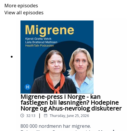
patient preferences play? And what does the latest
More episodes
clinical trial data tell us about the best strategy for
View all episodes
different patient profiles?
Topics covered in this episode:
• What is CLL, and why is its course so
heterogeneous?
• The shift from chemoimmunotherapy to targeted
therapies
Migrene-press i Norge - kan
• BTK inhibitors vs. venetoclax-based combinations:
fastlegen bli løsningen? Hodepine
Norge og Ahus-nevrolog diskuterer
how to choose
|
32:13
Thursday, June 25, 2026
• The importance of genetic risk factors (IGHV, TP53,
del17p)
800 000 nordmenn har migrene.