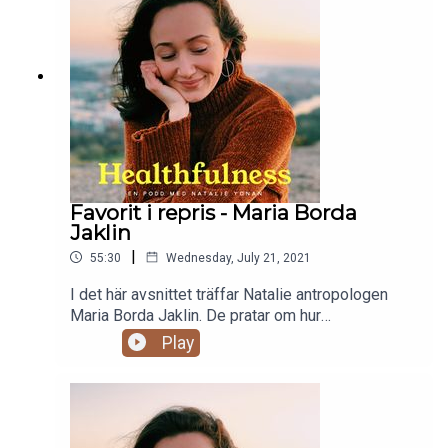
träning, julmat, varför kaffe inte är toppen för
menstruerande kvinnor, plantbaserad kost och
framför allt nackdelarna med den.
Favorit i repris - Maria Borda
Jaklin
|
55:30
Wednesday, July 21, 2021
I det här avsnittet träffar Natalie antropologen
Maria Borda Jaklin. De pratar om hur
barnuppfostran ser ut i olika kulturer, sömnvanor,
Play
kejsarsnittsnormen, tidsbristen i vårt moderna
samhälle, barnens naturliga självbevarelsedrift
och vad vi kan vinna på att undvika att instruera
barn.