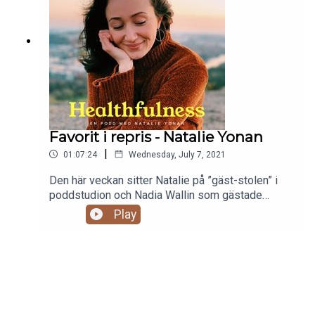
Favorit i repris - Natalie Yonan
|
01:07:24
Wednesday, July 7, 2021
Den här veckan sitter Natalie på ”gäst-stolen” i
poddstudion och Nadia Wallin som gästade
avsnitt 19 leder samtalet. De pratar i det här
Play
avsnittet om funktionen med att känna frustration
och motstånd när man försöker ”hitta sin väg”. De
pratar om närvaro, avstängdhet, hur man hittar flow
och hur man kommer i kontakt med sin inre röst.
Vi pratar också om personlighetstester, blinda
fläckar, hälsohets, andlighet och massa mer!