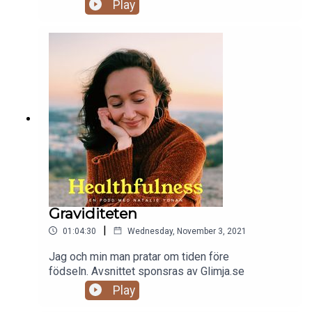
Norris-Clark via free birth society Avsnittet
Play
sponsras av Glimja.se
Graviditeten
|
01:04:30
Wednesday, November 3, 2021
Jag och min man pratar om tiden före
födseln. Avsnittet sponsras av Glimja.se
Play