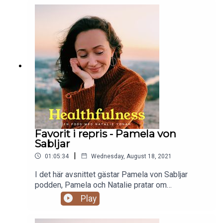
Favorit i repris - Pamela von
Sabljar
|
01:05:34
Wednesday, August 18, 2021
I det här avsnittet gästar Pamela von Sabljar
podden, Pamela och Natalie pratar om
långsamhet, feminin energi, tantra, emotionell
Play
intelligens och vad som uppstår i mellanrummet
när man vågar sakta ner...De pratar också om