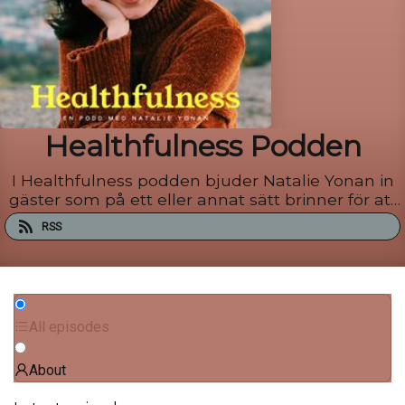
Healthfulness Podden
I Healthfulness podden bjuder Natalie Yonan in
gäster som på ett eller annat sätt brinner för att
öka välmåendet här på planeten. Tillägnad dig
RSS
som vill leva ett friskt liv och nå din högsta
potential! Är du nyfiken på nya perspektiv inom
hälsa, person...
All episodes
About