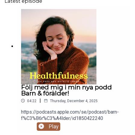
Latest episode
Följ med mig i min nya podd
Barn & förälder!
|
04:22
Thursday, December 4, 2025
https://podcasts.apple.com/se/podcast/barn-
f%C3%B6r%C3%A4lder/id1850422240
Play