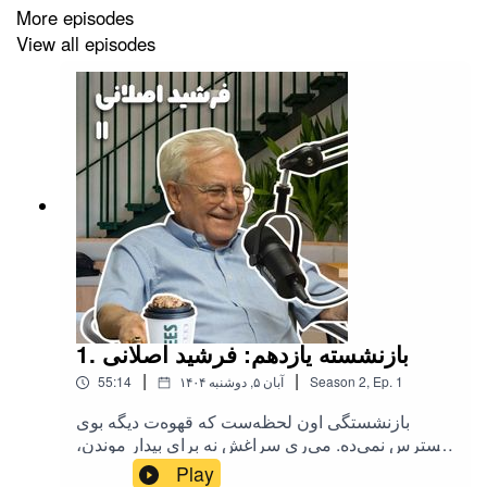
More episodes
View all episodes
1. بازنشسته یازدهم: فرشید اصلانی
|
|
1
Ep.
,
2
Season
۱۴۰۴ آبان ۵, دوشنبه
55:14
بازنشستگی اون لحظه‌ست که قهوه‌ت دیگه بوی
استرس نمی‌ده. می‌ری سراغش نه برای بیدار موندن،
برای لذت بردن. نه کاری هست، نه عجله‌ای، نه تقویمی
Play