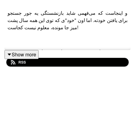
و اینجاست که می‌فهمی شاید بازنشستگی یه جور جستجو
برای یافتن خودته. اما اون "خود"ی که توی این همه سال پشت
میز جا مونده، معلوم نیست کجاست!
معرفی می‌کنیم: نسرین ظهیری بازنشسته هشتم
Show more
#بازنشستگی
RSS
هم بشنوین.
‌راستی می‌تونین این اپیزود رو در
یوتیوب
اسپانسر این اپیزود از فصل۱ #بازنشستگی:
خانومی
اینستاگرام خانومی