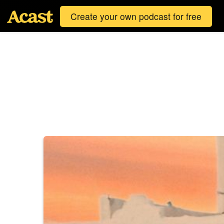
Create your own podcast for free