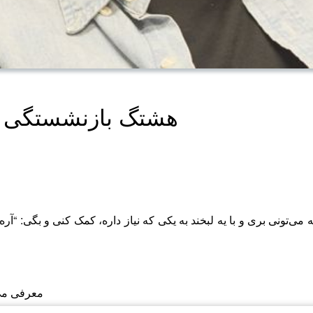
Hashtag Bazneshastegi | هشتگ بازنشستگی
 می‌تونی بری و با یه لبخند به یکی که نیاز داره، کمک کنی و بگی: “آ
معرفی می‌کنیم: سروش صلواتیان بازنشسته هفتم #بازنشستگی