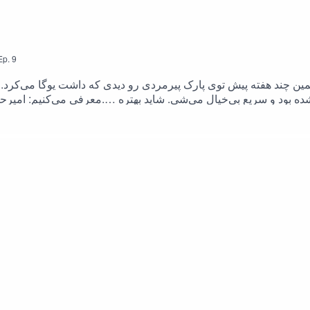
Ep.
9
چند هفته پیش توی پارک پیرمردی رو دیدی که داشت یوگا می‌کرد. اما 
ود و سریع بی‌خیال می‌شی. شاید بهتره ….معرفی می‌کنیم: امیرحسی
می‌تونین این اپیزود رو در یوتیوب هم بشنوین.اسپانسر این اپیزود از فصل۱ #بازنشستگی: دیوارای