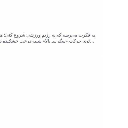
به فکرت می‌رسه که یه رژیم ورزشی شروع کنی؛ همین 
توی حرکت «سگ سربالا» شبیه درخت خشکیده شده ب