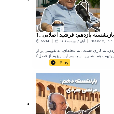
1. بازنشسته یازدهم: فرشید اصلانی
|
|
1
Ep.
,
2
Season
۱۴۰۴ آبان ۵, دوشنبه
55:14
. نه کاری هست، نه عجله‌ای، نه تقویمی پر از
جلسه.معرفی می‌کنیم: فرشید اصلانی بازنشسته یازدهم #بازنشستگی ‌‌راستی می‌تونین این اپیزود رو در یوتیوب هم بشنوین.اسپانسر این اپیزود از فصل2
#بازنشستگی:تبسلاینستاگرام تبسل
Play