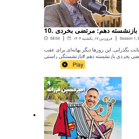
10. بازنشسته دهم: مرتضی بخردی
|
|
,
1
Season
۱۴۰۴ فروردین ۱۷, یکشنبه
58:04
ت بگذرانی. این روزها دیگر بهانه‌ای برای عقب
رتضی بخردی بازنشسته دهم #بازنشستگی ‌‌راستی
 محتوا کُـ‌جاکارگردان: سیاوش صفاریان‌پورتهیه‌کننده: فرشاد نگهدارسردبیر: آرش
Play
برهمند