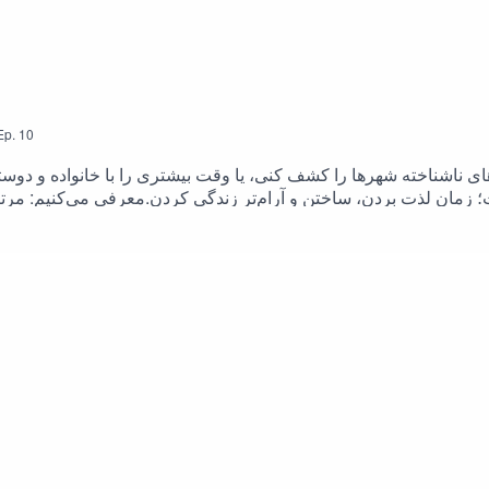
Ep.
10
ناشناخته شهرها را کشف کنی، یا وقت بیشتری را با خانواده و دوستان
ست؛ زمان لذت بردن، ساختن و آرام‌تر زندگی کردن.معرفی می‌کنیم: م
می‌تونین این اپیزود رو در یوتیوب هم بشنوین.اسپانسر اپیزود آخر فصل۱ #بازنشستگی: خانه