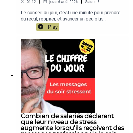
|
|
01:12
jeudi 6 août 2026
Saison
8
Le conseil du jour, c’est une minute pour prendre
du recul, respirer, et avancer un peu plus
sereinement dans votre travail. Un conseil simple,
Play
concret, applicable dès aujourd’hui. Un format
court de Happy Work, par Gaël Chatelain-
Berry.NOUVEAU : retrouvez moi sur WhatsApp sur
la chaîne Happy Work... pas de spam, c'est gratuit
et il n'y a que du feelgood !!! :
https://whatsapp.com/channel/0029VbBSSbM6B
IEm0yskHH2gEt pour retrouver tous mes
contenus, tests, articles, vidéos :
www.gchatelain.com
Combien de salariés déclarent
que leur niveau de stress
augmente lorsqu'ils reçoivent des