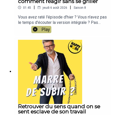
comment réagir sans se griller
|
|
01:45
jeudi 6 août 2026
Saison
8
Vous avez raté l'épisode d'hier ? Vous n'avez pas
le temps d'écouter la version intégrale ? Pas
d'inquiétude, Happy Work LE RÉSUMÉ est là !!!En
Play
moins de 2 minutes, l'épisode d'hier est résumé
!!!!NOUVEAU : retrouvez moi sur WhatsApp sur la
chaîne Happy Work... pas de spam, c'est gratuit et
il n'y a que du feelgood !!! :
https://whatsapp.com/channel/0029VbBSSbM6B
IEm0yskHH2gEt pour retrouver tous mes
contenus, tests, articles, vidéos : cliquez ici
Retrouver du sens quand on se
sent esclave de son travail