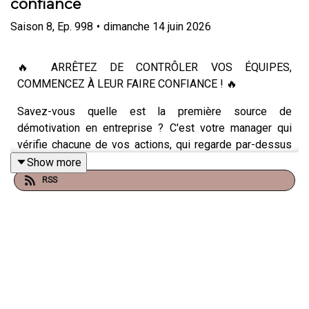
confiance
Saison
8
,
Ep.
998
•
dimanche 14 juin 2026
🔥 ARRÊTEZ DE CONTRÔLER VOS ÉQUIPES,
COMMENCEZ À LEUR FAIRE CONFIANCE ! 🔥
Savez-vous quelle est la première source de
démotivation en entreprise ? C'est votre manager qui
vérifie chacune de vos actions, qui regarde par-dessus
votre épaule, qui doute systématiquement de vos
Show more
compétences.
RSS
Ça a un nom : le micro-management. Et c'est un tueur de
talent.
Dans le dernier épisode de Happy Work, je vous révèle
comment le management par la confiance peut
transformer radicalement votre environnement de travail :