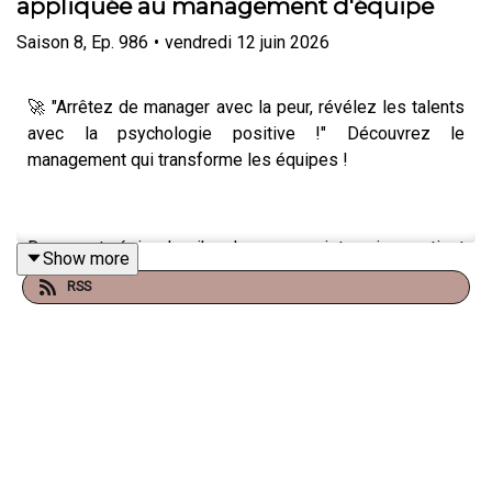
appliquée au management d'équipe
Saison
8
,
Ep.
986
•
vendredi 12 juin 2026
🚀 "Arrêtez de manager avec la peur, révélez les talents
avec la psychologie positive !" Découvrez le
management qui transforme les équipes !
Dans cet épisode, j'explore un sujet qui me tient
Show more
particulièrement à cœur : la pensée positive appliquée
RSS
au management.
Contrairement aux idées reçues, il ne s'agit pas de "voir
la vie en rose" mais d'adopter une posture constructive
face aux défis. Dans cet épisode, je vous explique
comment :