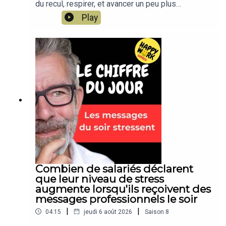
du recul, respirer, et avancer un peu plus
sereinement dans votre travail. Un conseil simple,
Play
concret, applicable dès aujourd’hui. Un format
court de Happy Work, par Gaël Chatelain-
Berry.NOUVEAU : retrouvez moi sur WhatsApp sur
la chaîne Happy Work... pas de spam, c'est gratuit
et il n'y a que du feelgood !!! :
https://whatsapp.com/channel/0029VbBSSbM6B
IEm0yskHH2gEt pour retrouver tous mes
contenus, tests, articles, vidéos :
www.gchatelain.com
Combien de salariés déclarent
que leur niveau de stress
augmente lorsqu'ils reçoivent des
messages professionnels le soir
|
|
04:15
jeudi 6 août 2026
Saison
8