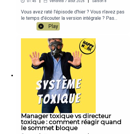
|
|
01:45
vendredi 7 août 2026
Saison
8
Vous avez raté l'épisode d'hier ? Vous n'avez pas
le temps d'écouter la version intégrale ? Pas
d'inquiétude, Happy Work LE RÉSUMÉ est là !!!En
Play
moins de 2 minutes, l'épisode d'hier est résumé
!!!!NOUVEAU : retrouvez moi sur WhatsApp sur la
chaîne Happy Work... pas de spam, c'est gratuit et
il n'y a que du feelgood !!! :
https://whatsapp.com/channel/0029VbBSSbM6B
IEm0yskHH2gEt pour retrouver tous mes
contenus, tests, articles, vidéos : cliquez ici
Manager toxique vs directeur
toxique : comment réagir quand
le sommet bloque