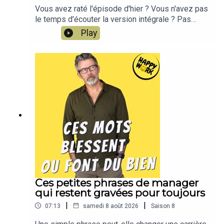
Vous avez raté l'épisode d'hier ? Vous n'avez pas
le temps d'écouter la version intégrale ? Pas
d'inquiétude, Happy Work LE RÉSUMÉ est là !!!En
Play
moins de 2 minutes, l'épisode d'hier est résumé
!!!!NOUVEAU : retrouvez moi sur WhatsApp sur la
chaîne Happy Work... pas de spam, c'est gratuit et
il n'y a que du feelgood !!! :
https://whatsapp.com/channel/0029VbBSSbM6B
IEm0yskHH2gEt pour retrouver tous mes
contenus, tests, articles, vidéos : cliquez ici
Ces petites phrases de manager
qui restent gravées pour toujours
|
|
07:13
samedi 8 août 2026
Saison
8