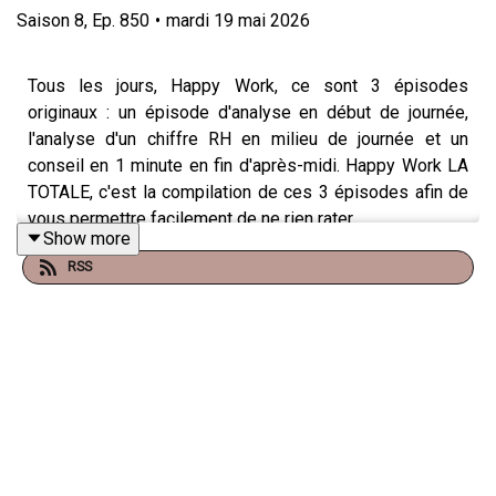
Saison
8
,
Ep.
850
•
mardi 19 mai 2026
Tous les jours, Happy Work, ce sont 3 épisodes
originaux : un épisode d'analyse en début de journée,
l'analyse d'un chiffre RH en milieu de journée et un
conseil en 1 minute en fin d'après-midi. Happy Work LA
TOTALE, c'est la compilation de ces 3 épisodes afin de
vous permettre facilement de ne rien rater.
Show more
RSS
NOUVEAU
: retrouvez moi sur WhatsApp sur la
chaîne
Happy Work
... pas de spam, c'est gratuit et il n'y a que du
feelgood !!! :
https://whatsapp.com/channel/0029VbBSSbM6BIEm0yskH
Et pour retrouver tous mes contenus, tests, articles,