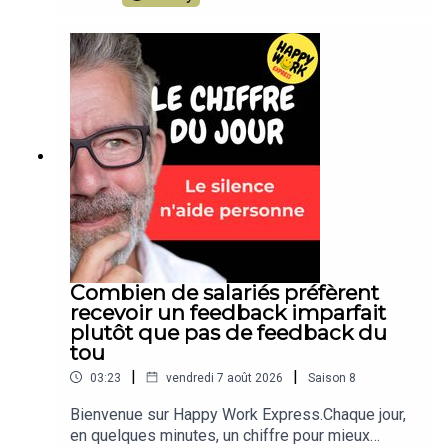
concret, applicable dès aujourd’hui. Un format
court de Happy Work, par Gaël Chatelain-
Berry.NOUVEAU : retrouvez moi sur WhatsApp sur
la chaîne Happy Work... pas de spam, c'est gratuit
et il n'y a que du feelgood !!! :
https://whatsapp.com/channel/0029VbBSSbM6B
IEm0yskHH2gEt pour retrouver tous mes
contenus, tests, articles, vidéos :
www.gchatelain.com
Combien de salariés préfèrent
recevoir un feedback imparfait
plutôt que pas de feedback du
tou
|
|
03:23
vendredi 7 août 2026
Saison
8
Bienvenue sur Happy Work Express.Chaque jour,
en quelques minutes, un chiffre pour mieux