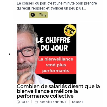
Le conseil du jour, c’est une minute pour prendre
du recul, respirer, et avancer un peu plus
sereinement dans votre travail. Un conseil simple,
Play
concret, applicable dès aujourd’hui. Un format
court de Happy Work, par Gaël Chatelain-
Berry.NOUVEAU : retrouvez moi sur WhatsApp sur
la chaîne Happy Work... pas de spam, c'est gratuit
et il n'y a que du feelgood !!! :
https://whatsapp.com/channel/0029VbBSSbM6B
IEm0yskHH2gEt pour retrouver tous mes
contenus, tests, articles, vidéos :
www.gchatelain.com
Combien de salariés disent que la
bienveillance améliore la
performance collective
|
|
03:47
samedi 8 août 2026
Saison
8