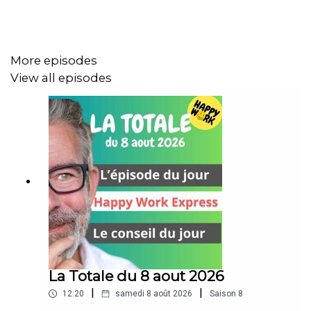
vidéos :
cliquez ici
DÉCOUVREZ MON AUTRE PODCAST, HAPPY MOI –
More episodes
Développement personnel & bien-être au quotidien:
View all episodes
bio.to/oYwOeE
00:00 Introduction
00:20 L'épisode du jour
07:21 Happy Work Express
10:10 Le conseil du jour
La Totale du 8 aout 2026
|
|
12:20
samedi 8 août 2026
Saison
8