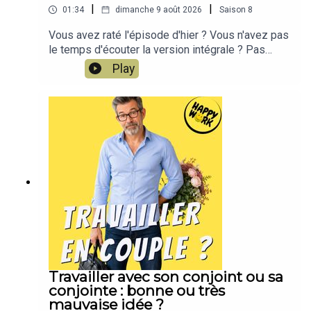
|
|
01:34
dimanche 9 août 2026
Saison
8
Vous avez raté l'épisode d'hier ? Vous n'avez pas
le temps d'écouter la version intégrale ? Pas
d'inquiétude, Happy Work LE RÉSUMÉ est là !!!En
Play
moins de 2 minutes, l'épisode d'hier est résumé
!!!!NOUVEAU : retrouvez moi sur WhatsApp sur la
chaîne Happy Work... pas de spam, c'est gratuit et
il n'y a que du feelgood !!! :
https://whatsapp.com/channel/0029VbBSSbM6B
IEm0yskHH2gEt pour retrouver tous mes
contenus, tests, articles, vidéos : cliquez ici
Travailler avec son conjoint ou sa
conjointe : bonne ou très
mauvaise idée ?