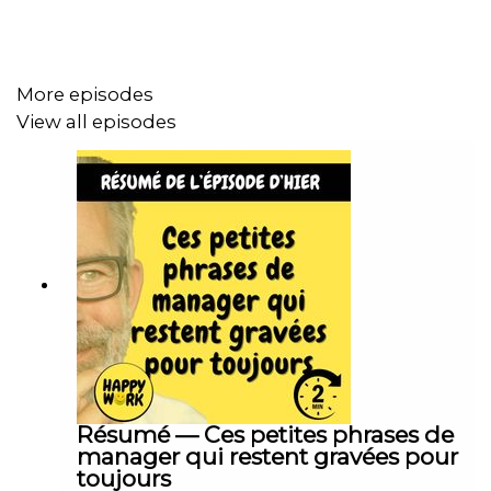
vidéos :
cliquez ici
DÉCOUVREZ MON AUTRE PODCAST, HAPPY MOI –
More episodes
Développement personnel & bien-être au quotidien:
View all episodes
bio.to/oYwOeE
00:00 Introduction
00:20 L'épisode du jour
06:45 Happy Work Express
09:55 Le conseil du jour
Résumé — Ces petites phrases de
manager qui restent gravées pour
toujours