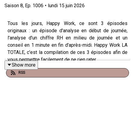
Saison
8
,
Ep.
1006
•
lundi 15 juin 2026
Tous les jours, Happy Work, ce sont 3 épisodes
originaux : un épisode d'analyse en début de journée,
l'analyse d'un chiffre RH en milieu de journée et un
conseil en 1 minute en fin d'après-midi. Happy Work LA
TOTALE, c'est la compilation de ces 3 épisodes afin de
vous permettre facilement de ne rien rater.
Show more
RSS
NOUVEAU
: retrouvez moi sur WhatsApp sur la
chaîne
Happy Work
... pas de spam, c'est gratuit et il n'y a que du
feelgood !!! :
https://whatsapp.com/channel/0029VbBSSbM6BIEm0yskH
Et pour retrouver tous mes contenus, tests, articles,