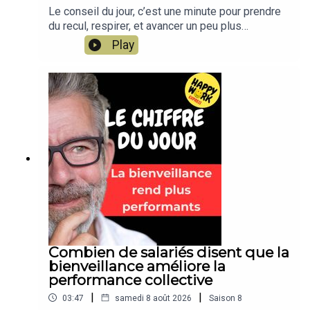
Le conseil du jour, c’est une minute pour prendre
du recul, respirer, et avancer un peu plus
sereinement dans votre travail. Un conseil simple,
Play
concret, applicable dès aujourd’hui. Un format
court de Happy Work, par Gaël Chatelain-
Berry.NOUVEAU : retrouvez moi sur WhatsApp sur
la chaîne Happy Work... pas de spam, c'est gratuit
et il n'y a que du feelgood !!! :
https://whatsapp.com/channel/0029VbBSSbM6B
IEm0yskHH2gEt pour retrouver tous mes
contenus, tests, articles, vidéos :
www.gchatelain.com
Combien de salariés disent que la
bienveillance améliore la
performance collective
|
|
03:47
samedi 8 août 2026
Saison
8