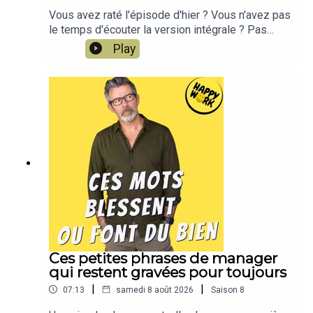
Vous avez raté l'épisode d'hier ? Vous n'avez pas
le temps d'écouter la version intégrale ? Pas
d'inquiétude, Happy Work LE RÉSUMÉ est là !!!En
Play
moins de 2 minutes, l'épisode d'hier est résumé
!!!!NOUVEAU : retrouvez moi sur WhatsApp sur la
chaîne Happy Work... pas de spam, c'est gratuit et
il n'y a que du feelgood !!! :
https://whatsapp.com/channel/0029VbBSSbM6B
IEm0yskHH2gEt pour retrouver tous mes
contenus, tests, articles, vidéos : cliquez ici
Ces petites phrases de manager
qui restent gravées pour toujours
|
|
07:13
samedi 8 août 2026
Saison
8