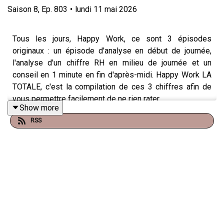
Saison
8
,
Ep.
803
•
lundi 11 mai 2026
Tous les jours, Happy Work, ce sont 3 épisodes
originaux : un épisode d'analyse en début de journée,
l'analyse d'un chiffre RH en milieu de journée et un
conseil en 1 minute en fin d'après-midi. Happy Work LA
TOTALE, c'est la compilation de ces 3 chiffres afin de
vous permettre facilement de ne rien rater.
Show more
RSS
NOUVEAU
: retrouvez moi sur WhatsApp sur la
chaîne
Happy Work
... pas de spam, c'est gratuit et il n'y a que du
feelgood !!! :
https://whatsapp.com/channel/0029VbBSSbM6BIEm0yskH
Et pour retrouver tous mes contenus, tests, articles,