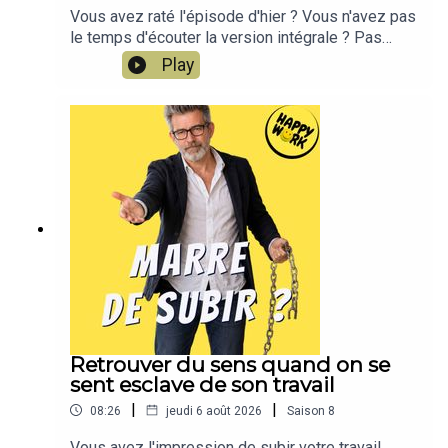
Vous avez raté l'épisode d'hier ? Vous n'avez pas
le temps d'écouter la version intégrale ? Pas
d'inquiétude, Happy Work LE RÉSUMÉ est là !!!En
Play
moins de 2 minutes, l'épisode d'hier est résumé
!!!!NOUVEAU : retrouvez moi sur WhatsApp sur la
chaîne Happy Work... pas de spam, c'est gratuit et
il n'y a que du feelgood !!! :
https://whatsapp.com/channel/0029VbBSSbM6B
IEm0yskHH2gEt pour retrouver tous mes
contenus, tests, articles, vidéos : cliquez ici
Retrouver du sens quand on se
sent esclave de son travail
|
|
08:26
jeudi 6 août 2026
Saison
8
Vous avez l'impression de subir votre travail