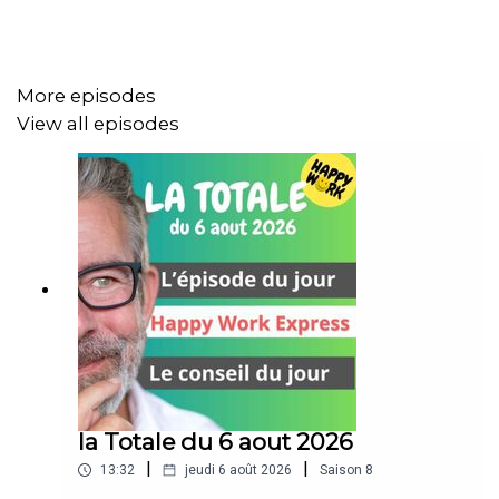
vidéos :
cliquez ici
DÉCOUVREZ MON AUTRE PODCAST, HAPPY MOI –
More episodes
Développement personnel & bien-être au quotidien:
View all episodes
bio.to/oYwOeE
00:00 Introduction
00:20 L'épisode du jour
05:20 Happy Work Express
07:57 Le conseil du jour
la Totale du 6 aout 2026
|
|
13:32
jeudi 6 août 2026
Saison
8