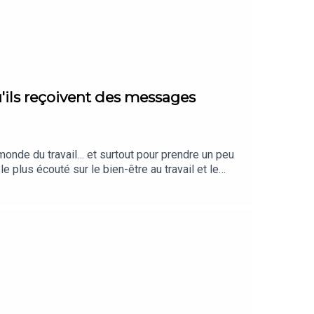
'ils reçoivent des messages
onde du travail… et surtout pour prendre un peu
plus écouté sur le bien-être au travail et le
ntielle :Ce que vous vivez au travail n’est ni
👉 Pour aller plus loinRejoignez la chaîne
bM6BIEm0yskHH2gTous mes contenus, articles,