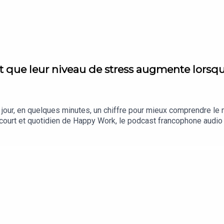
 que leur niveau de stress augmente lorsqu
ur, en quelques minutes, un chiffre pour mieux comprendre le m
ourt et quotidien de Happy Work, le podcast francophone audio le 
rié, manager ou dirigeant, ces chiffres rappellent une chose esse
fre pour relativiser, respirer… et avancer un peu plus sereinement.
, 100 % feel-good) : https://whatsapp.com/channel/0029VbBSS