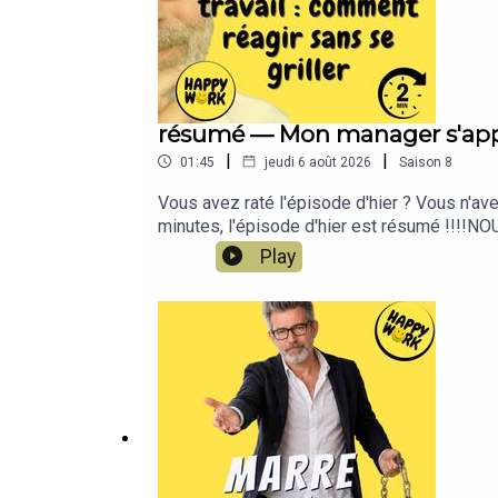
résumé — Mon manager s'appro
|
|
01:45
jeudi 6 août 2026
Saison
8
Vous avez raté l'épisode d'hier ? Vous n'av
minutes, l'épisode d'hier est résumé !!!!NOU
feelgood !!! : https://whatsapp.com/chann
Play