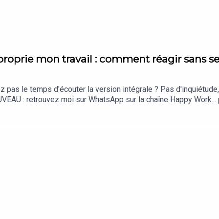
prie mon travail : comment réagir sans se 
ez pas le temps d'écouter la version intégrale ? Pas d'inquiétu
VEAU : retrouvez moi sur WhatsApp sur la chaîne Happy Work... pa
el/0029VbBSSbM6BIEm0yskHH2gEt pour retrouver tous mes contenus