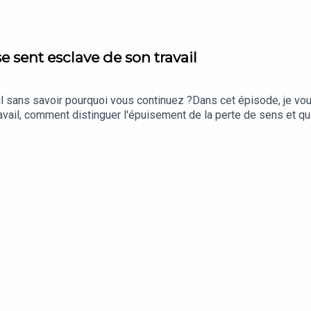
 sent esclave de son travail
ail sans savoir pourquoi vous continuez ?Dans cet épisode, je v
vail, comment distinguer l'épuisement de la perte de sens et qu
vrirez comment reconstruire votre motivation, retrouver votre imp
ait jamais signifier s'oublier.Retrouvez moi sur WhatsApp sur la 
tsapp.com/channel/0029VbBSSbM6BIEm0yskHH2gEt pour retrouver to
tburn-outmotivationmanagementbien-être au travailengagementqua
e touché 00:47 – Ce que "avoir du sens" veut vraiment dire 01:53 
33 – Retrouver ses ancrages de sens oubliés 05:49 – Élargir son
fait pour vous