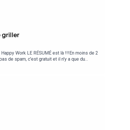
griller
de, Happy Work LE RÉSUMÉ est là !!!En moins de 2
s de spam, c'est gratuit et il n'y a que du
, tests, articles, vidéos : cliquez ici