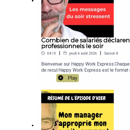
Combien de salariés déclarent
professionnels le soir
|
|
04:15
jeudi 6 août 2026
Saison
8
Bienvenue sur Happy Work Express.Chaque jo
de recul.Happy Work Express est le format c
management bienveillant.Que vous soyez sala
Play
isolé, ni anormal.Parfois, il suffit d’un chif
WhatsApp Happy Work (gratuit, sans spam
tests et vidéos : www.gchatelain.com