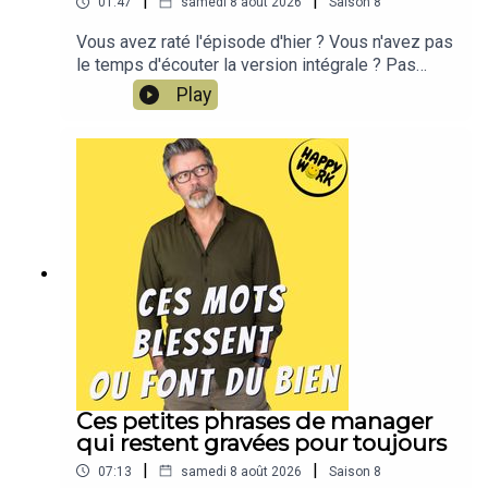
|
|
01:47
samedi 8 août 2026
Saison
8
Vous avez raté l'épisode d'hier ? Vous n'avez pas
le temps d'écouter la version intégrale ? Pas
d'inquiétude, Happy Work LE RÉSUMÉ est là !!!En
Play
moins de 2 minutes, l'épisode d'hier est résumé
!!!!NOUVEAU : retrouvez moi sur WhatsApp sur la
chaîne Happy Work... pas de spam, c'est gratuit et
il n'y a que du feelgood !!! :
https://whatsapp.com/channel/0029VbBSSbM6B
IEm0yskHH2gEt pour retrouver tous mes
contenus, tests, articles, vidéos : cliquez ici
Ces petites phrases de manager
qui restent gravées pour toujours
|
|
07:13
samedi 8 août 2026
Saison
8