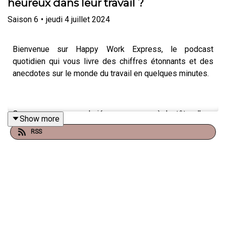
heureux dans leur travail ?
Saison
6
•
jeudi 4 juillet 2024
Bienvenue sur Happy Work Express, le podcast
quotidien qui vous livre des chiffres étonnants et des
anecdotes sur le monde du travail en quelques minutes.
Que vous soyez salarié, manager ou à la tête d'une
Show more
entreprise, Happy Work Express vous apporte chaque
RSS
jour des informations pertinentes et surprenantes pour
éclairer votre journée de travail.
Chaque épisode vous offre un regard neuf sur des
statistiques clés, des tendances actuelles et des faits
insolites qui façonnent le monde professionnel. Être