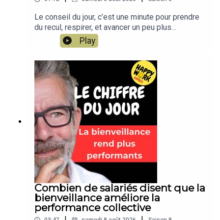
Le conseil du jour, c’est une minute pour prendre
du recul, respirer, et avancer un peu plus
sereinement dans votre travail. Un conseil simple,
Play
concret, applicable dès aujourd’hui. Un format
court de Happy Work, par Gaël Chatelain-
Berry.NOUVEAU : retrouvez moi sur WhatsApp sur
la chaîne Happy Work... pas de spam, c'est gratuit
et il n'y a que du feelgood !!! :
https://whatsapp.com/channel/0029VbBSSbM6B
IEm0yskHH2gEt pour retrouver tous mes
contenus, tests, articles, vidéos :
www.gchatelain.com
Combien de salariés disent que la
bienveillance améliore la
performance collective
|
|