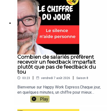
la chaîne Happy Work... pas de spam, c'est gratuit
et il n'y a que du feelgood !!! :
https://whatsapp.com/channel/0029VbBSSbM6B
IEm0yskHH2gEt pour retrouver tous mes
contenus, tests, articles, vidéos :
www.gchatelain.com
Combien de salariés préfèrent
recevoir un feedback imparfait
plutôt que pas de feedback du
tou
|
|
03:23
vendredi 7 août 2026
Saison
8
Bienvenue sur Happy Work Express.Chaque jour,
en quelques minutes, un chiffre pour mieux
comprendre le monde du travail… et surtout pour
Play
prendre un peu de recul.Happy Work Express est
le format court et quotidien de Happy Work, le