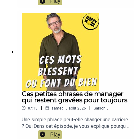
Play
moins de 2 minutes, l'épisode d'hier est résumé
!!!!NOUVEAU : retrouvez moi sur WhatsApp sur la
chaîne Happy Work... pas de spam, c'est gratuit et
il n'y a que du feelgood !!! :
https://whatsapp.com/channel/0029VbBSSbM6B
IEm0yskHH2gEt pour retrouver tous mes
contenus, tests, articles, vidéos : cliquez ici
Ces petites phrases de manager
qui restent gravées pour toujours
|
|
07:13
samedi 8 août 2026
Saison
8
Une simple phrase peut-elle changer une carrière
? Oui.Dans cet épisode, je vous explique pourquoi
certaines remarques de managers restent
Play