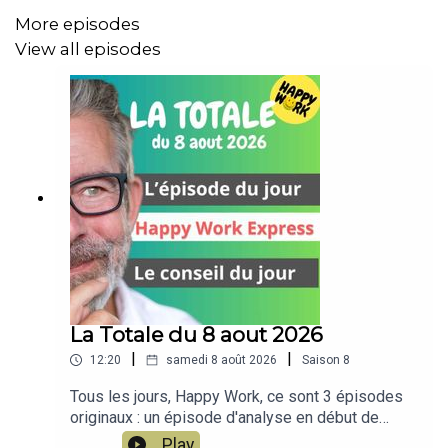
More episodes
View all episodes
La Totale du 8 aout 2026
|
|
12:20
samedi 8 août 2026
Saison
8
Tous les jours, Happy Work, ce sont 3 épisodes
originaux : un épisode d'analyse en début de
journée, l'analyse d'un chiffre RH en milieu de
Play