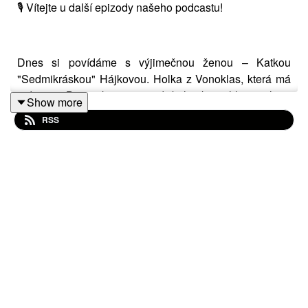
🎙️ Vítejte u další epizody našeho podcastu!
Dnes si povídáme s výjimečnou ženou – Katkou
"Sedmikráskou" Hájkovou. Holka z Vonoklas, která má
srdce u Berounky, ruce od bylinek a hlavu plnou
Show more
nápadů, které se nebojí realizovat 🌿
RSS
🌼O čem bude řeč?
O oblíbených místech a chvílích klidu 🏞️
O výzvách i radostech mateřství 👶