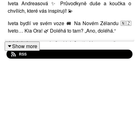
Iveta Andreasová ✨ Průvodkyně duše a koučka o
chvílích, které vás inspirují! 💫
Iveta bydlí ve svém voze 🚐 Na Novém Zélandu 🇳🇿
Iveto… Kia Ora! 🌿 Doléhá to tam? „Ano, doléhá.“
Jaká byla tvoje chvíle klidu? 🕊️ Vzpomeneš si na
Show more
okamžik čiré radosti? 💛 Vem nás tam… Ať to vidíme
RSS
tvýma očima 👀
Chcete to zažít s námi? 🎧 Tahle epizoda na vás mává
už z dálky! Dozvíte se třeba: ✨ Co jsme naposledy v
životě udělali jinak ✨ Proč si chceme zatancovat 💃🏽 ✨
A co dělat, když uvíznete v koloně 😅
🔗 Spojte se s Ivetou:
FB Ivety:
facebook.com/ivett.andreasova