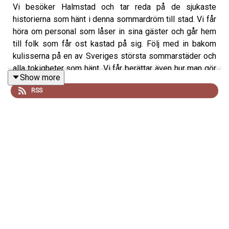
Vi besöker Halmstad och tar reda på de sjukaste
historierna som hänt i denna sommardröm till stad. Vi får
höra om personal som låser in sina gäster och går hem
till folk som får ost kastad på sig. Följ med in bakom
kulisserna på en av Sveriges största sommarstäder och
alla tokigheter som hänt. Vi får berättar även hur man gör
Show more
för att få det mytomspunna Fernet-myntet!
RSS
Tack ni som skickat in veckans historier: Magnus
Lagerström, Magnus Johansson, Mikael Nilsson (extra
på Patreon), Bosse Anderberg, Micke Kinjo Sten, Henrik
Ståhlberg
Och extra mycket tack till er som skickat bidrag via våra
Swish:
David Burman x5, Martina Jansson x3, Johanna
Nyholm x2, Elin Bergman, Oscar Petersson, Katrin