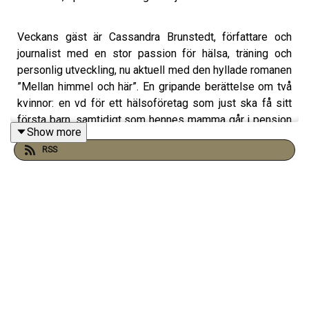
Veckans gäst är Cassandra Brunstedt, författare och
journalist med en stor passion för hälsa, träning och
personlig utveckling, nu aktuell med den hyllade romanen
”Mellan himmel och här”. En gripande berättelse om två
kvinnor: en vd för ett hälsoföretag som just ska få sitt
första barn, samtidigt som hennes mamma går i pension
Show more
och drabbas av ALS ...
RSS
Cassandra är långdistanslöpare med många lopp i
kroppen. Förra året sprang hon Ultravasan, 9,2 mil!
Hennes bästa träningsknep: spring 3 km varje dag. Från 3
km till 9 mil – hur går detta till?
"Det är de små stegen som tagit mig hit som både
löpare och författare," säger Cassandra som också
berättar om den stora jobbkollapsen som fick henne att
börja skriva böcker.