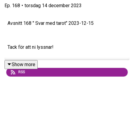
Ep.
168
•
torsdag 14 december 2023
Avsnitt 168 " Svar med tarot" 2023-12-15
Tack för att ni lyssnar!
Show more
Maila gärna era frågor till:
RSS
mariamarisolpodden@gmail.com
Länk till prenumerera :
https://plus.acast.com/s/halsa-
lycka-and-magi-podden-med-marisol-and-maria
Tack för att ni bidrar med 10kr/månad så vi kan fortsätta
att dela podden.