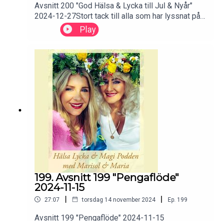
Avsnitt 200 "God Hälsa & Lycka till Jul & Nyår"
2024-12-27Stort tack till alla som har lyssnat på
oss i år!Vi önskar er ett Gott nytt år!Stor kram
Play
Maria & Marisol
199. Avsnitt 199 "Pengaflöde"
2024-11-15
|
|
27:07
torsdag 14 november 2024
Ep.
199
Avsnitt 199 "Pengaflöde" 2024-11-15